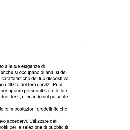
tto alle tue esigenze di
er che si occupano di analisi dei
caratteristiche del tuo dispositivo,
 utilizzo dei loro servizi. Puoi
ner oppure personalizzare le tue
tner terzi, cliccando sul pulsante
delle impostazioni predefinite che
e/o accedervi. Utilizzare dati
rofili per la selezione di pubblicità