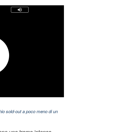
hio sold-out a poco meno di un
one una trama intensa,