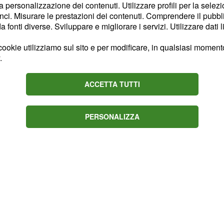
la personalizzazione dei contenuti. Utilizzare profili per la selez
vostro
Oroscopo
sussurra
ci. Misurare le prestazioni dei contenuti. Comprendere il pubblic
ano emerge la forza di un
fonti diverse. Sviluppare e migliorare i servizi. Utilizzare dati l
siete custodi di piccoli,
ookie utilizziamo sul sito e per modificare, in qualsiasi momento,
tenacia premia, pur senza
.
ACCETTA TUTTI
 veloci e relazioni in
PERSONALIZZA