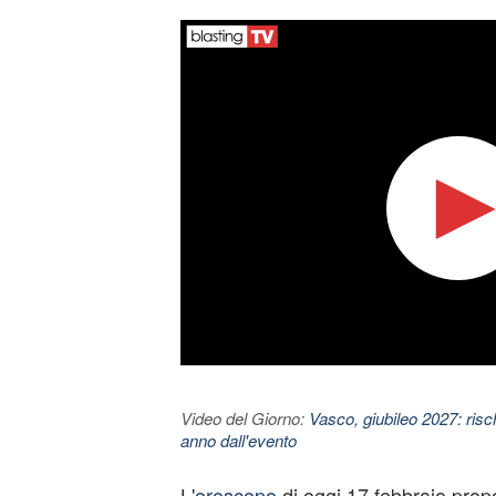
Video del Giorno:
Vasco, giubileo 2027: risc
anno dall'evento
L'
oroscopo
di oggi 17 febbraio prop