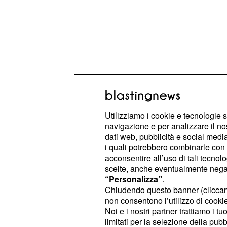
Oroscopo di martedì 1
Utilizziamo i cookie e tecnologie s
navigazione e per analizzare il no
energia, visione e de
dati web, pubblicità e social media,
i quali potrebbero combinarle con a
– La
Ariete: scintille di impazienza
acconsentire all’uso di tali tecnol
una puntata di
: tu
Drive to Survive
scelte, anche eventualmente negand
“Personalizza”
.
fretta. Un'idea vincente può sblocc
Chiudendo questo banner (clicca
sul lavoro, ma in amore serve ascol
non consentono l’utilizzo di cookie 
anche un pit stop può essere rivelat
Noi e i nostri partner trattiamo i t
limitati per la selezione della pubb