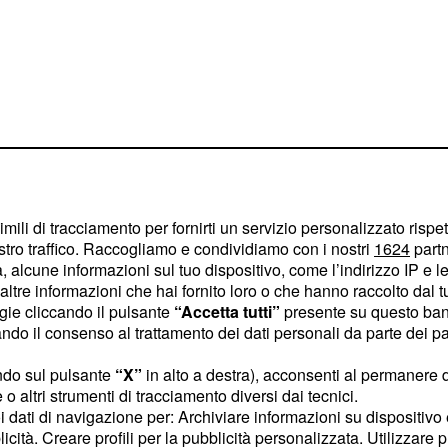
7 febbraio:
imili di tracciamento per fornirti un servizio personalizzato rispe
stro traffico. Raccogliamo e condividiamo con i nostri
1624
partn
terminazione
 alcune informazioni sul tuo dispositivo, come l’indirizzo IP e le 
ltre informazioni che hai fornito loro o che hanno raccolto dal tuo
 vostra giornata ricorda
ogie cliccando il pulsante
“Accetta tutti”
presente su questo ban
tto vi invita a muovervi in
o il consenso al trattamento dei dati personali da parte dei par
are situazioni complesse
ndo sul pulsante
“X”
in alto a destra), acconsenti al permanere 
to. Meglio non forzare:
o altri strumenti di tracciamento diversi dai tecnici.
ore.
uoi dati di navigazione per: Archiviare informazioni su dispositivo 
licità. Creare profili per la pubblicità personalizzata. Utilizzare p