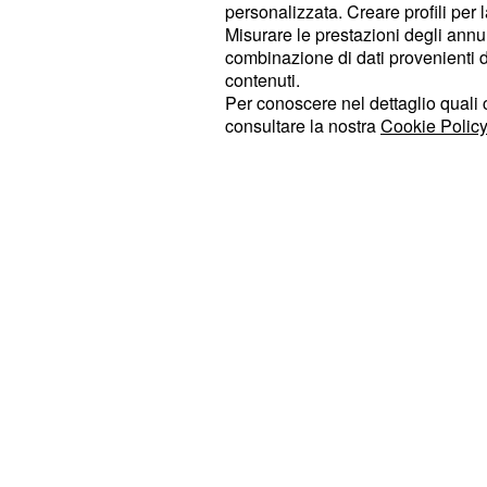
personalizzata. Creare profili per 
– Il 
Toro: sapienza nella routine
Misurare le prestazioni degli annun
fermezza e affidabilità. Nel quotidi
combinazione di dati provenienti da 
protagonista di
: 
contenuti.
Il Trono di Spade
Per conoscere nel dettaglio quali c
solidi gesti d'affetto. Sul lavoro la 
consultare la nostra
Cookie Policy
colpi di scena clamorosi.
– Pensieri
Gemelli: vortice creativo
movimento animano la giornata.