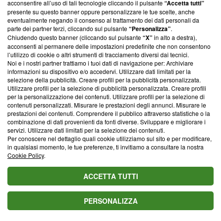
L'oroscopo di domani
L'oroscopo del
L'oroscopo dei colpi
acconsentire all’uso di tali tecnologie cliccando il pulsante
“Accetta tutti”
4 agosto 2026 e
giorno 4 agosto con
di fortuna dal 7 al 17
presente su questo banner oppure personalizzare le tue scelte, anche
classifica: 1ﾟLeone,
la classifica delle
agosto: Bilancia,
eventualmente negando il consenso al trattamento dei dati personali da
al settimo cielo
stelle: 1°Capricorno,
batticuore in arrivo
parte dei partner terzi, cliccando sul pulsante
“Personalizza”
.
Scorpione giù
Chiudendo questo banner (cliccando sul pulsante
“X”
in alto a destra),
acconsenti al permanere delle impostazioni predefinite che non consentono
l’utilizzo di cookie o altri strumenti di tracciamento diversi dai tecnici.
Max Rendi
Noi e i nostri partner trattiamo i tuoi dati di navigazione per: Archiviare
SEGUI
Contributor
informazioni su dispositivo e/o accedervi. Utilizzare dati limitati per la
selezione della pubblicità. Creare profili per la pubblicità personalizzata.
Utilizzare profili per la selezione di pubblicità personalizzata. Creare profili
In tria tempora vita dividitur: quod fuit, quod est, quod futurum est.
per la personalizzazione dei contenuti. Utilizzare profili per la selezione di
Ex his quod agimus breve est, quod acturi sumus dubium, quod
contenuti personalizzati. Misurare le prestazioni degli annunci. Misurare le
egimus certum. La vita si divide in tre tempi: passato, presente,
prestazioni dei contenuti. Comprendere il pubblico attraverso statistiche o la
futuro.
combinazione di dati provenienti da fonti diverse. Sviluppare e migliorare i
servizi. Utilizzare dati limitati per la selezione dei contenuti.
Segui
Antonio
su Facebook
Per conoscere nel dettaglio quali cookie utilizziamo sul sito e per modificare,
in qualsiasi momento, le tue preferenze, ti invitiamo a consultare la nostra
Leggi di più sullo stesso argomento da Max Rendi:
Cookie Policy
.
L'oroscopo di domani 6 agosto con classifica: 1ﾟBilancia,
ACCETTA TUTTI
sentimenti in primo piano
L'oroscopo di domani 5 agosto, classifica e previsioni: 1ﾟ
Gemelli, giornata 'no problem'
PERSONALIZZA
L'oroscopo dei colpi di fortuna dal 7 al 17 agosto: Bilancia,
batticuore in arrivo