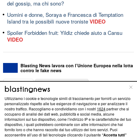
del gossip, ma chi sono?
Uomini e donne, Soraya e Francesca di Temptation
Island tra le possibili nuove troniste
VIDEO
Spoiler Forbidden fruit: Yildiz chiede aiuto a Cansu
VIDEO
Blasting News lavora con l’Unione Europea nella lotta
contro le fake news
ABOUT
LINEA EDITORIALE
Utilizziamo i cookie e tecnologie simili di tracciamento per fornirti un servizio
Questa sezione offre informazioni trasparenti su Blasting
personalizzato rispetto alle tue esigenze di navigazione e per analizzare il
nostro traffico. Raccogliamo e condividiamo con i nostri
1624
partner che si
News, sui nostri processi editoriali e su come ci impegniamo a
occupano di analisi dei dati web, pubblicità e social media, alcune
creare news di qualità. Inoltre, afferma la nostra aderenza a
informazioni sul tuo dispositivo, come l’indirizzo IP e le caratteristiche del tuo
‘Trust Project - News with Integrity’
Blasting News non è
dispositivo, i quali potrebbero combinarle con altre informazioni che hai
ancora membro del programma, ma ha richiesto di farne
fornito loro o che hanno raccolto dal tuo utilizzo dei loro servizi. Puoi
parte; Trust Project non ha ancora effettuato una verifica di
acconsentire all’uso di tali tecnologie cliccando il pulsante
“Accetta tutti”