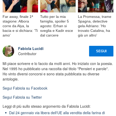
Far away, finale 1ª
Tutto per la mia
La Promessa, trame
stagione: Albora
famiglia, spoiler 5
Spagna, detective
corre da Alya, la
agosto: Erhan si
gela Adriano: 'Ho
bacia e si dichiara: 'Ti
sveglia e Kadir esce
trovato Catalina, ha
amo'
dal carcere
già un altro'
Fabiola Lucidi
SEGUI
Contributor
Mi piace scrivere e lo faccio da molti anni. Ho iniziato con la poesia.
Nel 1995 ho pubblicato una raccolta dal titolo "Pensieri e parole".
Ho vinto diversi concorsi e sono stata pubblicata su diverse
antologie.
Segui
Fabiola
su Facebook
Segui
Fabiola
su Twitter
Leggi di più sullo stesso argomento da Fabiola Lucidi:
Dal 24 gennaio via libera dell'UE alla vendita della farina di