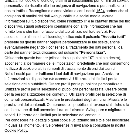
Utilizziamo i cookie e tecnologie simili di tracciamento per fornirti un servizio
Questa sezione offre informazioni trasparenti su Blasting
personalizzato rispetto alle tue esigenze di navigazione e per analizzare il
nostro traffico. Raccogliamo e condividiamo con i nostri
1624
partner che si
News, sui nostri processi editoriali e su come ci impegniamo a
occupano di analisi dei dati web, pubblicità e social media, alcune
creare news di qualità. Inoltre, afferma la nostra aderenza a
informazioni sul tuo dispositivo, come l’indirizzo IP e le caratteristiche del tuo
‘Trust Project - News with Integrity’
Blasting News non è
dispositivo, i quali potrebbero combinarle con altre informazioni che hai
ancora membro del programma, ma ha richiesto di farne
fornito loro o che hanno raccolto dal tuo utilizzo dei loro servizi. Puoi
parte; Trust Project non ha ancora effettuato una verifica di
acconsentire all’uso di tali tecnologie cliccando il pulsante
“Accetta tutti”
conformità agli standard.
presente su questo banner oppure personalizzare le tue scelte, anche
eventualmente negando il consenso al trattamento dei dati personali da
parte dei partner terzi, cliccando sul pulsante
“Personalizza”
.
Su di noi
Chiudendo questo banner (cliccando sul pulsante
“X”
in alto a destra),
acconsenti al permanere delle impostazioni predefinite che non consentono
Team editoriale
l’utilizzo di cookie o altri strumenti di tracciamento diversi dai tecnici.
Noi e i nostri partner trattiamo i tuoi dati di navigazione per: Archiviare
Corporate
informazioni su dispositivo e/o accedervi. Utilizzare dati limitati per la
selezione della pubblicità. Creare profili per la pubblicità personalizzata.
Redazione
Utilizzare profili per la selezione di pubblicità personalizzata. Creare profili
per la personalizzazione dei contenuti. Utilizzare profili per la selezione di
Informativa Privacy
contenuti personalizzati. Misurare le prestazioni degli annunci. Misurare le
prestazioni dei contenuti. Comprendere il pubblico attraverso statistiche o la
Cookie Policy
combinazione di dati provenienti da fonti diverse. Sviluppare e migliorare i
servizi. Utilizzare dati limitati per la selezione dei contenuti.
Blasting SA, IDI CHE-247.845.224, Via Carlo Frasca, 3 - 6900
Per conoscere nel dettaglio quali cookie utilizziamo sul sito e per modificare,
Lugano (Svizzera) Tel:
+39 0690258937
in qualsiasi momento, le tue preferenze, ti invitiamo a consultare la nostra
Cookie Policy
.
© 2026 Blasting News