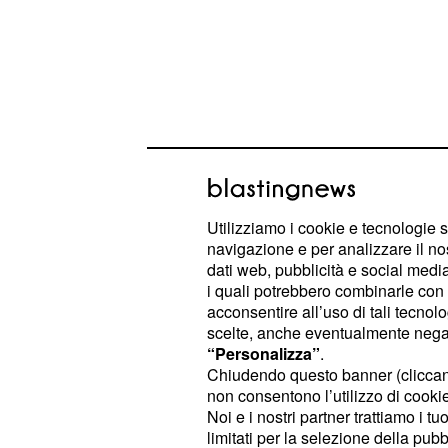
Utilizziamo i cookie e tecnologie s
Contemporaneamente Leonard, She
navigazione e per analizzare il no
dati web, pubblicità e social media,
fornire un supporto all’amico Howard
i quali potrebbero combinarle con a
nascondere i passi avanti fatti nel 
acconsentire all’uso di tali tecnol
non sono certo il forte del gruppo, 
scelte, anche eventualmente negand
“Personalizza”
.
che dovrà anche sopportare il colo
Chiudendo questo banner (clicca
Star Wars con Star Trek. Molto ben
non consentono l’utilizzo di cookie 
Noi e i nostri partner trattiamo i t
Dunque il solito modus operandi
an
limitati per la selezione della pubb