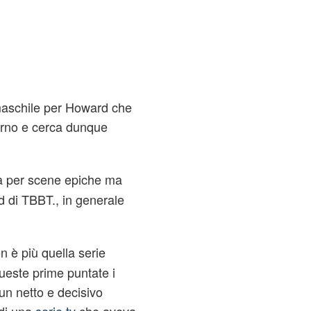
 maschile per Howard che
erno e cerca dunque
la per scene epiche ma
d di
TBBT
., in generale
 è più quella serie
 queste prime puntate i
un netto e decisivo