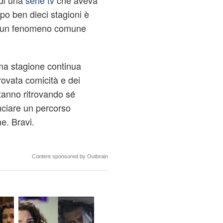
 di una
serie tv
che aveva
po ben dieci stagioni è
è un fenomeno comune
ma stagione continua
rovata comicità e dei
tanno ritrovando sé
nciare un percorso
e. Bravi.
Content sponsored by Outbrain