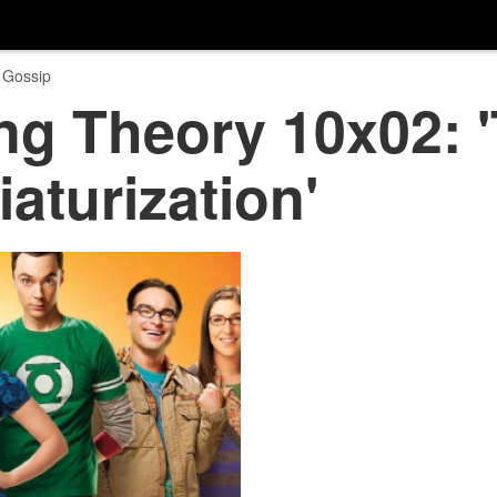
 Gossip
ng Theory 10x02: 
iaturization'