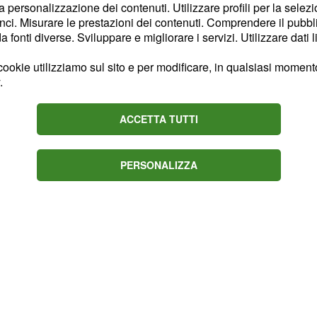
la personalizzazione dei contenuti. Utilizzare profili per la selez
eggera tra gag comiche e
ci. Misurare le prestazioni dei contenuti. Comprendere il pubblic
fonti diverse. Sviluppare e migliorare i servizi. Utilizzare dati l
estione della fiducia
ookie utilizziamo sul sito e per modificare, in qualsiasi momento,
.
i sente tradita e deve ora
attenzioni da parte dei
ACCETTA TUTTI
enny troppo
PERSONALIZZA