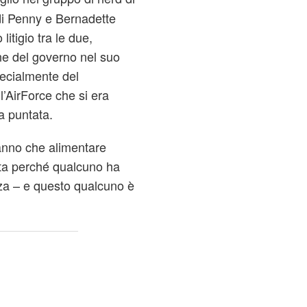
 di Penny e Bernadette
tigio tra le due,
ne del governo nel suo
pecialmente del
’AirForce che si era
a puntata.
anno che alimentare
erata perché qualcuno ha
nza – e questo qualcuno è