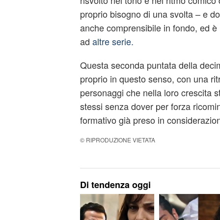
risvolto nel tono e nel ritmo comico
proprio bisogno di una svolta – e do
anche comprensibile in fondo, ed 
ad
altre serie.
Questa seconda puntata della deci
proprio in questo senso, con una rit
personaggi che nella loro crescita s
stessi senza dover per forza ricomi
formativo già preso in considerazion
© RIPRODUZIONE VIETATA
Di tendenza oggi