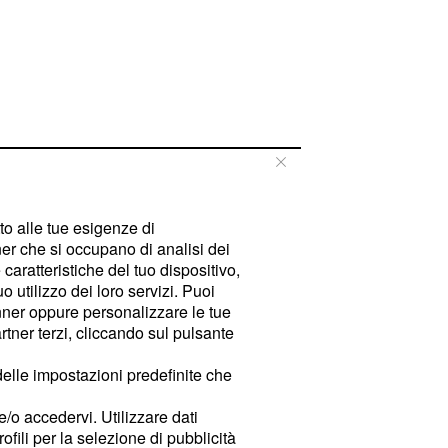
tto alle tue esigenze di
er che si occupano di analisi dei
caratteristiche del tuo dispositivo,
 utilizzo dei loro servizi. Puoi
ner oppure personalizzare le tue
tner terzi, cliccando sul pulsante
delle impostazioni predefinite che
e/o accedervi. Utilizzare dati
rofili per la selezione di pubblicità