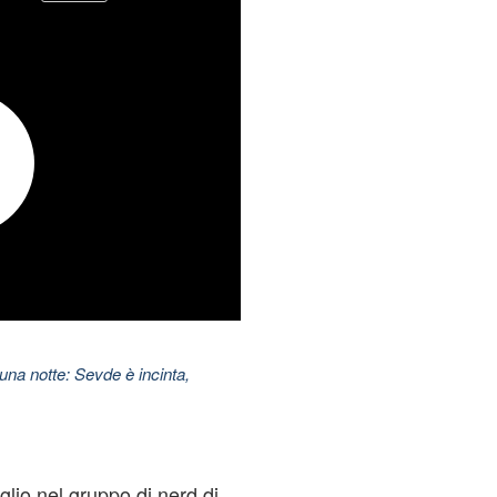
una notte: Sevde è incinta,
glio nel gruppo di nerd di