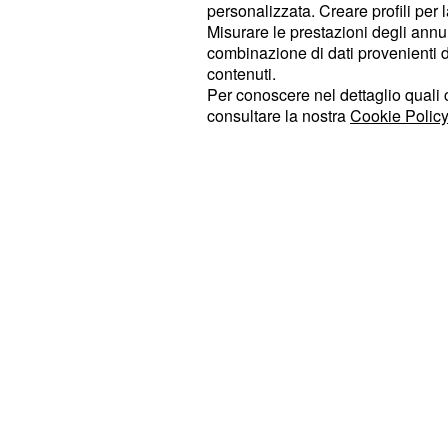
personalizzata. Creare profili per 
una doppia storyline che si snoda l
Misurare le prestazioni degli annun
la trama che avanza.
combinazione di dati provenienti da 
contenuti.
Le ragazze sono alle prese con la qu
Per conoscere nel dettaglio quali c
consultare la nostra
Cookie Policy
tradita, nello specifico Bernadette s
affrontare tutta una serie di odiose 
colleghi e lamenta i difetti di una P
chiacchierona.