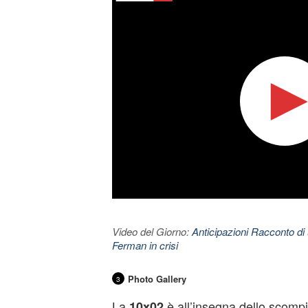
Video del Giorno:
Anticipazioni Racconto di 
Ferman in crisi
Photo Gallery
3
La
è all’insegna dello scompi
10x02