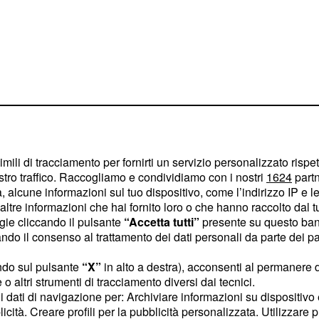
imili di tracciamento per fornirti un servizio personalizzato rispe
ldon e Rajesh devono
stro traffico. Raccogliamo e condividiamo con i nostri
1624
partn
 alcune informazioni sul tuo dispositivo, come l’indirizzo IP e le 
 nel tentativo di
ltre informazioni che hai fornito loro o che hanno raccolto dal tuo
suo progetto. Le bugie
ogie cliccando il pulsante
“Accetta tutti”
presente su questo ban
soprattutto di Sheldon –
o il consenso al trattamento dei dati personali da parte dei par
nnello mentre confonde
ndo sul pulsante
“X”
in alto a destra), acconsenti al permanere 
e.
o altri strumenti di tracciamento diversi dai tecnici.
uoi dati di navigazione per: Archiviare informazioni su dispositivo 
che in questa puntata
:
licità. Creare profili per la pubblicità personalizzata. Utilizzare p