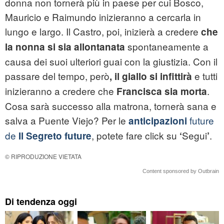
donna non tornerà più in paese per cui Bosco,
Mauricio e Raimundo inizieranno a cercarla in
lungo e largo. Il Castro, poi, inizierà a credere
che
spontaneamente a
la nonna si sia allontanata
causa dei suoi ulteriori guai con la giustizia. Con il
passare del tempo, però
e tutti
, il giallo si infittirà
inizieranno a credere che
.
Francisca sia morta
Cosa sarà successo alla matrona, tornerà sana e
salva a Puente Viejo? Per le
future
anticipazioni
de
, potete fare click su
Segui
.
Il Segreto
future
‘
’
© RIPRODUZIONE VIETATA
Content sponsored by Outbrain
Di tendenza oggi