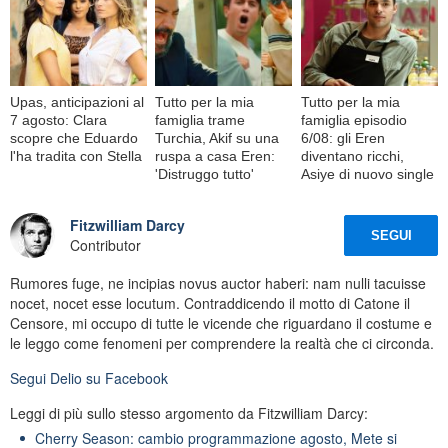
Upas, anticipazioni al
Tutto per la mia
Tutto per la mia
7 agosto: Clara
famiglia trame
famiglia episodio
scopre che Eduardo
Turchia, Akif su una
6/08: gli Eren
l'ha tradita con Stella
ruspa a casa Eren:
diventano ricchi,
'Distruggo tutto'
Asiye di nuovo single
Fitzwilliam Darcy
SEGUI
Contributor
Rumores fuge, ne incipias novus auctor haberi: nam nulli tacuisse
nocet, nocet esse locutum. Contraddicendo il motto di Catone il
Censore, mi occupo di tutte le vicende che riguardano il costume e
le leggo come fenomeni per comprendere la realtà che ci circonda.
Segui
Delio
su Facebook
Leggi di più sullo stesso argomento da Fitzwilliam Darcy:
Cherry Season: cambio programmazione agosto, Mete si