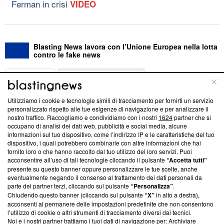
Ferman in crisi
VIDEO
Blasting News lavora con l’Unione Europea nella lotta
contro le fake news
ABOUT
LINEA EDITORIALE
Utilizziamo i cookie e tecnologie simili di tracciamento per fornirti un servizio
Questa sezione offre informazioni trasparenti su Blasting
personalizzato rispetto alle tue esigenze di navigazione e per analizzare il
nostro traffico. Raccogliamo e condividiamo con i nostri
1624
partner che si
News, sui nostri processi editoriali e su come ci impegniamo a
occupano di analisi dei dati web, pubblicità e social media, alcune
creare news di qualità. Inoltre, afferma la nostra aderenza a
informazioni sul tuo dispositivo, come l’indirizzo IP e le caratteristiche del tuo
‘Trust Project - News with Integrity’
Blasting News non è
dispositivo, i quali potrebbero combinarle con altre informazioni che hai
ancora membro del programma, ma ha richiesto di farne
fornito loro o che hanno raccolto dal tuo utilizzo dei loro servizi. Puoi
parte; Trust Project non ha ancora effettuato una verifica di
acconsentire all’uso di tali tecnologie cliccando il pulsante
“Accetta tutti”
conformità agli standard.
presente su questo banner oppure personalizzare le tue scelte, anche
eventualmente negando il consenso al trattamento dei dati personali da
parte dei partner terzi, cliccando sul pulsante
“Personalizza”
.
Su di noi
Chiudendo questo banner (cliccando sul pulsante
“X”
in alto a destra),
acconsenti al permanere delle impostazioni predefinite che non consentono
Team editoriale
l’utilizzo di cookie o altri strumenti di tracciamento diversi dai tecnici.
Noi e i nostri partner trattiamo i tuoi dati di navigazione per: Archiviare
Corporate