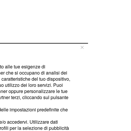
tto alle tue esigenze di
er che si occupano di analisi dei
caratteristiche del tuo dispositivo,
 utilizzo dei loro servizi. Puoi
ner oppure personalizzare le tue
tner terzi, cliccando sul pulsante
delle impostazioni predefinite che
e/o accedervi. Utilizzare dati
rofili per la selezione di pubblicità