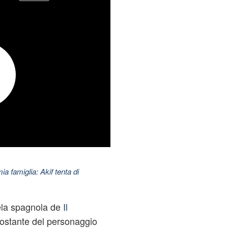
ia famiglia: Akif tenta di
ela spagnola de
Il
costante del personaggio