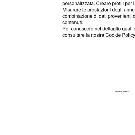
personalizzata. Creare profili per 
Espinosa), che decide di prendere 
Misurare le prestazioni degli annun
ottiene la certezza della buona fede
combinazione di dati provenienti da 
conseguenza il
di Alfonso 
fratello
contenuti.
Per conoscere nel dettaglio quali c
intenzione di spingere Prado (Maria
consultare la nostra
Cookie Policy
lasciare il paese di Puente Viejo. L
affascinata da questa offerta, in qu
musica si è sempre dimostrato fort
non vuole rinunciare all'amore più gr
tratta di Matias (Ivan Montes).