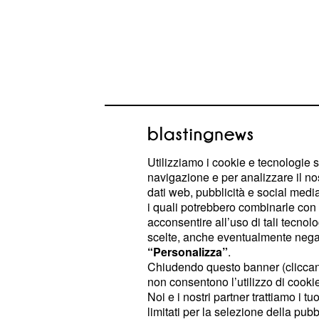
Cosa avviene nei prossimi appuntam
Utilizziamo i cookie e tecnologie s
televisiva spagnola di canale 5 più 
navigazione e per analizzare il no
dati web, pubblicità e social media,
italiano, Il Segreto di Puente Viejo e
i quali potrebbero combinarle con a
personaggio della giovane Prado?
acconsentire all’uso di tali tecnol
scelte, anche eventualmente negand
“Personalizza”
.
L'offerta di lavoro irr
Chiudendo questo banner (clicca
storia con Matias
non consentono l’utilizzo di cookie 
Noi e i nostri partner trattiamo i t
In questa
ha un
impo
vicenda
ruolo
limitati per la selezione della pubb