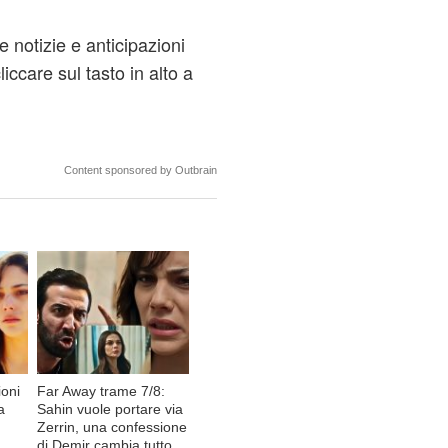
 notizie e anticipazioni
liccare sul tasto in alto a
Content sponsored by Outbrain
ioni
Far Away trame 7/8:
a
Sahin vuole portare via
Zerrin, una confessione
di Demir cambia tutto