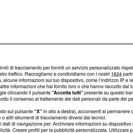
enti con la serie
imili di tracciamento per fornirti un servizio personalizzato rispe
seguita dal pubblico
stro traffico. Raccogliamo e condividiamo con i nostri
1624
partn
 alcune informazioni sul tuo dispositivo, come l’indirizzo IP e le 
 quali le novità sul
ltre informazioni che hai fornito loro o che hanno raccolto dal tuo
ogie cliccando il pulsante
“Accetta tutti”
presente su questo ban
o il consenso al trattamento dei dati personali da parte dei par
inunciabile e la
ndo sul pulsante
“X”
in alto a destra), acconsenti al permanere 
o altri strumenti di tracciamento diversi dai tecnici.
uoi dati di navigazione per: Archiviare informazioni su dispositivo 
rtante Ramiro (Pablo
licità. Creare profili per la pubblicità personalizzata. Utilizzare p