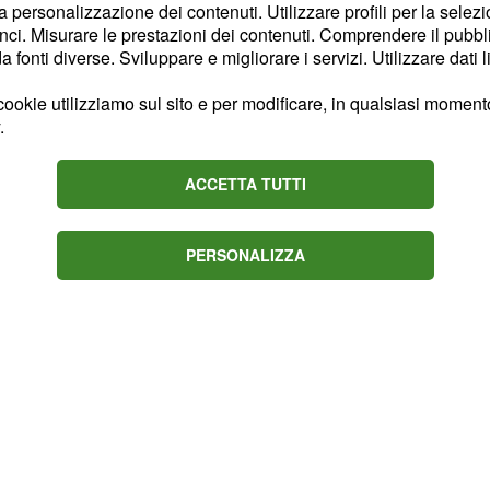
la personalizzazione dei contenuti. Utilizzare profili per la selez
informazioni su Jaime e
ci. Misurare le prestazioni dei contenuti. Comprendere il pubblic
 dell'uomo: di
fonti diverse. Sviluppare e migliorare i servizi. Utilizzare dati l
(Fernando Coronado) ha
ookie utilizziamo sul sito e per modificare, in qualsiasi momento,
 De Nati) ad accettare di
.
a
rimane
ragazza
anto il suo legame con la
ACCETTA TUTTI
e, ma al tempo stesso
ande della sua vita: si
PERSONALIZZA