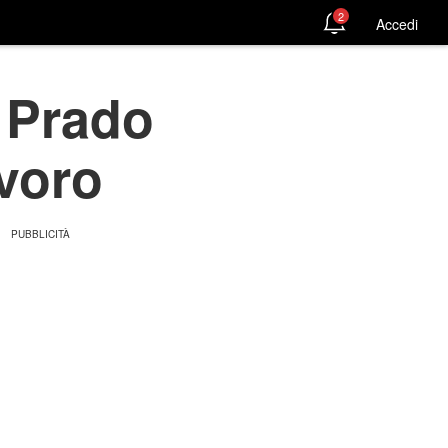
2
Accedi
i Prado
avoro