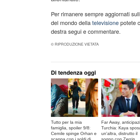
Per rimanere sempre aggiornati sulle
del mondo della
televisione
potete c
destra segui e commentare.
© RIPRODUZIONE VIETATA
Di tendenza oggi
Tutto per la mia
Far Away, anticipaz
famiglia, spoiler 9/8:
Turchia: Kaya spos
Cemile spinge Orhan e
un'altra, distrutto il
scappa con i soldi di
sogno con Zerrin