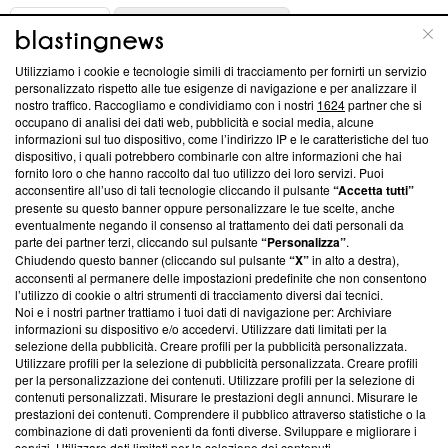
ABOUT
LINEA EDITORIALE
Utilizziamo i cookie e tecnologie simili di tracciamento per fornirti un servizio
Questa sezione offre informazioni trasparenti su Blasting
personalizzato rispetto alle tue esigenze di navigazione e per analizzare il
nostro traffico. Raccogliamo e condividiamo con i nostri
1624
partner che si
News, sui nostri processi editoriali e su come ci impegniamo a
occupano di analisi dei dati web, pubblicità e social media, alcune
creare news di qualità. Inoltre, afferma la nostra aderenza a
informazioni sul tuo dispositivo, come l’indirizzo IP e le caratteristiche del tuo
‘Trust Project - News with Integrity’
Blasting News non è
dispositivo, i quali potrebbero combinarle con altre informazioni che hai
ancora membro del programma, ma ha richiesto di farne
fornito loro o che hanno raccolto dal tuo utilizzo dei loro servizi. Puoi
parte; Trust Project non ha ancora effettuato una verifica di
acconsentire all’uso di tali tecnologie cliccando il pulsante
“Accetta tutti”
conformità agli standard.
presente su questo banner oppure personalizzare le tue scelte, anche
eventualmente negando il consenso al trattamento dei dati personali da
parte dei partner terzi, cliccando sul pulsante
“Personalizza”
.
Su di noi
Chiudendo questo banner (cliccando sul pulsante
“X”
in alto a destra),
acconsenti al permanere delle impostazioni predefinite che non consentono
Team editoriale
l’utilizzo di cookie o altri strumenti di tracciamento diversi dai tecnici.
Noi e i nostri partner trattiamo i tuoi dati di navigazione per: Archiviare
Corporate
informazioni su dispositivo e/o accedervi. Utilizzare dati limitati per la
selezione della pubblicità. Creare profili per la pubblicità personalizzata.
Redazione
Utilizzare profili per la selezione di pubblicità personalizzata. Creare profili
per la personalizzazione dei contenuti. Utilizzare profili per la selezione di
Informativa Privacy
contenuti personalizzati. Misurare le prestazioni degli annunci. Misurare le
prestazioni dei contenuti. Comprendere il pubblico attraverso statistiche o la
Cookie Policy
combinazione di dati provenienti da fonti diverse. Sviluppare e migliorare i
servizi. Utilizzare dati limitati per la selezione dei contenuti.