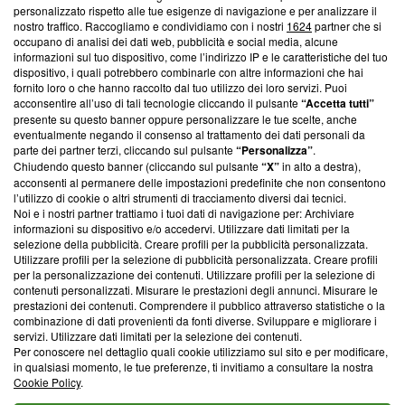
Questa sezione offre informazioni trasparenti su Blasting
personalizzato rispetto alle tue esigenze di navigazione e per analizzare il
nostro traffico. Raccogliamo e condividiamo con i nostri
1624
partner che si
News, sui nostri processi editoriali e su come ci impegniamo a
occupano di analisi dei dati web, pubblicità e social media, alcune
creare news di qualità. Inoltre, afferma la nostra aderenza a
informazioni sul tuo dispositivo, come l’indirizzo IP e le caratteristiche del tuo
‘Trust Project - News with Integrity’
Blasting News non è
dispositivo, i quali potrebbero combinarle con altre informazioni che hai
ancora membro del programma, ma ha richiesto di farne
fornito loro o che hanno raccolto dal tuo utilizzo dei loro servizi. Puoi
parte; Trust Project non ha ancora effettuato una verifica di
acconsentire all’uso di tali tecnologie cliccando il pulsante
“Accetta tutti”
conformità agli standard.
presente su questo banner oppure personalizzare le tue scelte, anche
eventualmente negando il consenso al trattamento dei dati personali da
parte dei partner terzi, cliccando sul pulsante
“Personalizza”
.
Su di noi
Chiudendo questo banner (cliccando sul pulsante
“X”
in alto a destra),
acconsenti al permanere delle impostazioni predefinite che non consentono
Team editoriale
l’utilizzo di cookie o altri strumenti di tracciamento diversi dai tecnici.
Noi e i nostri partner trattiamo i tuoi dati di navigazione per: Archiviare
Corporate
informazioni su dispositivo e/o accedervi. Utilizzare dati limitati per la
selezione della pubblicità. Creare profili per la pubblicità personalizzata.
Redazione
Utilizzare profili per la selezione di pubblicità personalizzata. Creare profili
per la personalizzazione dei contenuti. Utilizzare profili per la selezione di
Informativa Privacy
contenuti personalizzati. Misurare le prestazioni degli annunci. Misurare le
prestazioni dei contenuti. Comprendere il pubblico attraverso statistiche o la
Cookie Policy
combinazione di dati provenienti da fonti diverse. Sviluppare e migliorare i
servizi. Utilizzare dati limitati per la selezione dei contenuti.
Blasting SA, IDI CHE-247.845.224, Via Carlo Frasca, 3 - 6900
Per conoscere nel dettaglio quali cookie utilizziamo sul sito e per modificare,
Lugano (Svizzera) Tel:
+39 0690258937
in qualsiasi momento, le tue preferenze, ti invitiamo a consultare la nostra
Cookie Policy
.
© 2026 Blasting News