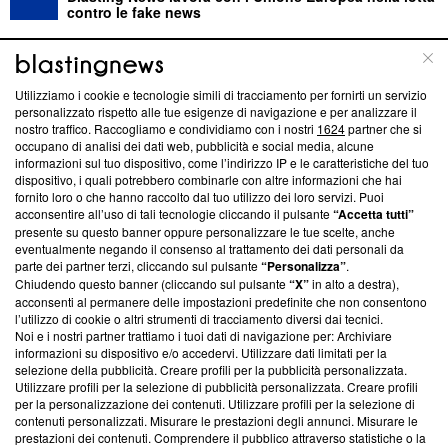
contro le fake news
ABOUT
LINEA EDITORIALE
Utilizziamo i cookie e tecnologie simili di tracciamento per fornirti un servizio
personalizzato rispetto alle tue esigenze di navigazione e per analizzare il
Questa sezione offre informazioni trasparenti su Blasting
nostro traffico. Raccogliamo e condividiamo con i nostri
1624
partner che si
News, sui nostri processi editoriali e su come ci impegniamo a
occupano di analisi dei dati web, pubblicità e social media, alcune
creare news di qualità. Inoltre, afferma la nostra aderenza a
informazioni sul tuo dispositivo, come l’indirizzo IP e le caratteristiche del tuo
‘Trust Project - News with Integrity’
Blasting News non è
dispositivo, i quali potrebbero combinarle con altre informazioni che hai
fornito loro o che hanno raccolto dal tuo utilizzo dei loro servizi. Puoi
ancora membro del programma, ma ha richiesto di farne
acconsentire all’uso di tali tecnologie cliccando il pulsante
“Accetta tutti”
parte; Trust Project non ha ancora effettuato una verifica di
presente su questo banner oppure personalizzare le tue scelte, anche
conformità agli standard.
eventualmente negando il consenso al trattamento dei dati personali da
parte dei partner terzi, cliccando sul pulsante
“Personalizza”
.
Su di noi
Chiudendo questo banner (cliccando sul pulsante
“X”
in alto a destra),
acconsenti al permanere delle impostazioni predefinite che non consentono
Team editoriale
l’utilizzo di cookie o altri strumenti di tracciamento diversi dai tecnici.
Noi e i nostri partner trattiamo i tuoi dati di navigazione per: Archiviare
Corporate
informazioni su dispositivo e/o accedervi. Utilizzare dati limitati per la
selezione della pubblicità. Creare profili per la pubblicità personalizzata.
Redazione
Utilizzare profili per la selezione di pubblicità personalizzata. Creare profili
per la personalizzazione dei contenuti. Utilizzare profili per la selezione di
Informativa Privacy
contenuti personalizzati. Misurare le prestazioni degli annunci. Misurare le
prestazioni dei contenuti. Comprendere il pubblico attraverso statistiche o la