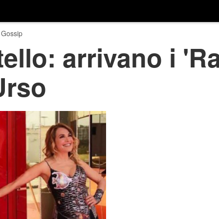
 Gossip
llo: arrivano i 'Rag
Urso