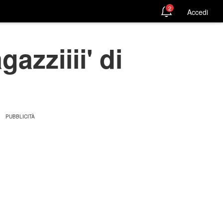
2
Accedi
azziiii' di