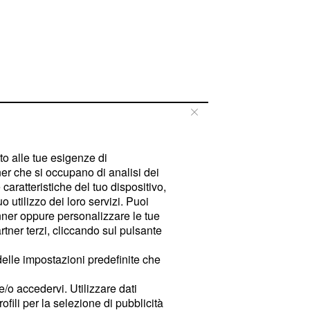
tto alle tue esigenze di
er che si occupano di analisi dei
caratteristiche del tuo dispositivo,
 utilizzo dei loro servizi. Puoi
ner oppure personalizzare le tue
tner terzi, cliccando sul pulsante
delle impostazioni predefinite che
e/o accedervi. Utilizzare dati
rofili per la selezione di pubblicità