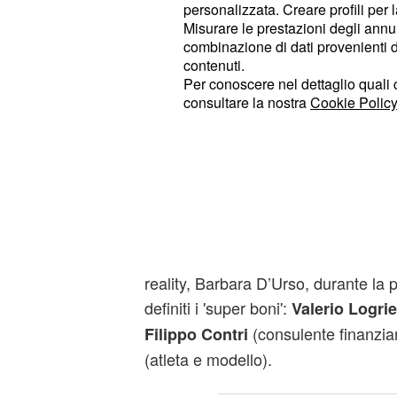
personalizzata. Creare profili per 
e Donne (programma condotto da Ma
Misurare le prestazioni degli annun
concorrente del GF 13;
Marco Cuc
combinazione di dati provenienti da 
contenuti.
Santo;
, conosciuto 
Angelo Sanzio
Per conoscere nel dettaglio quali c
, ex concorrent
Guendalina Tavassi
consultare la nostra
Cookie Policy
e l’Isola dei Famosi 9; e infine la 
dell’attore Alex Belli,
.
Mila Suarez
Il GF è già iniziato…
Il Grande Fratello per alcuni concorre
tratta dei tre concorrenti rivelati da
reality, Barbara D’Urso, durante la 
definiti i 'super boni':
Valerio Logri
(consulente finanzia
Filippo Contri
(atleta e modello).