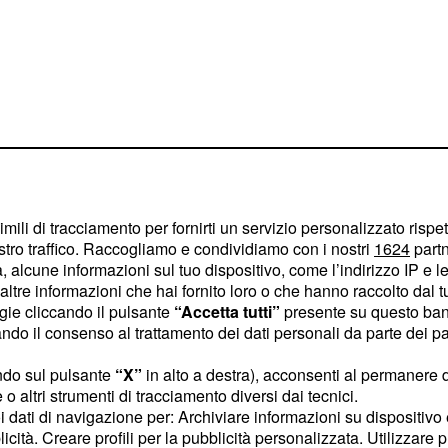
imili di tracciamento per fornirti un servizio personalizzato rispe
stro traffico. Raccogliamo e condividiamo con i nostri
1624
partn
 alcune informazioni sul tuo dispositivo, come l’indirizzo IP e le 
ovrebbero essere
ltre informazioni che hai fornito loro o che hanno raccolto dal tuo
rtecipato a edizioni
ogie cliccando il pulsante
“Accetta tutti”
presente su questo ban
o il consenso al trattamento dei dati personali da parte dei par
o personaggi non famosi
ndo sul pulsante
“X”
in alto a destra), acconsenti al permanere 
o altri strumenti di tracciamento diversi dai tecnici.
o i nomi di alcuni
uoi dati di navigazione per: Archiviare informazioni su dispositivo 
licità. Creare profili per la pubblicità personalizzata. Utilizzare p
, ex tronista di Uomini
li