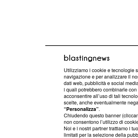
Utilizziamo i cookie e tecnologie s
navigazione e per analizzare il no
dati web, pubblicità e social media,
I concorrenti del Grande Fratello d
i quali potrebbero combinarle con a
quattordici: metà dei quali hanno pa
acconsentire all’uso di tali tecnol
scelte, anche eventualmente negand
precedenti del reality, gli altri son
“Personalizza”
.
ma noti.
Chiudendo questo banner (clicca
non consentono l’utilizzo di cookie 
Secondo alcune voci di corridoio ecc
Noi e i nostri partner trattiamo i t
limitati per la selezione della pubb
possibili partecipanti:
Andrea Cerio