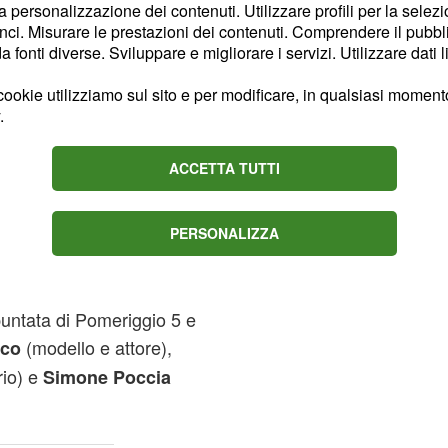
la personalizzazione dei contenuti. Utilizzare profili per la selez
ria De Filippi) ed ex
ci. Misurare le prestazioni dei contenuti. Comprendere il pubblic
, fidanzato di Lory Del
olo
fonti diverse. Sviluppare e migliorare i servizi. Utilizzare dati l
come il Ken italiano;
ookie utilizziamo sul sito e per modificare, in qualsiasi momento,
e di due reality: il GF 11
.
modella e compagna
ACCETTA TUTTI
PERSONALIZZA
nti è già iniziato
. Si
lla stessa conduttrice del
puntata di Pomeriggio 5 e
(modello e attore),
eco
rio) e
Simone Poccia