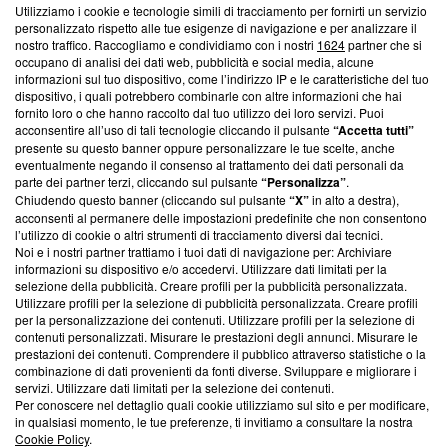
Utilizziamo i cookie e tecnologie simili di tracciamento per fornirti un servizio
Questa sezione offre informazioni trasparenti su Blasting
personalizzato rispetto alle tue esigenze di navigazione e per analizzare il
nostro traffico. Raccogliamo e condividiamo con i nostri
1624
partner che si
News, sui nostri processi editoriali e su come ci impegniamo a
occupano di analisi dei dati web, pubblicità e social media, alcune
creare news di qualità. Inoltre, afferma la nostra aderenza a
informazioni sul tuo dispositivo, come l’indirizzo IP e le caratteristiche del tuo
‘Trust Project - News with Integrity’
Blasting News non è
dispositivo, i quali potrebbero combinarle con altre informazioni che hai
ancora membro del programma, ma ha richiesto di farne
fornito loro o che hanno raccolto dal tuo utilizzo dei loro servizi. Puoi
parte; Trust Project non ha ancora effettuato una verifica di
acconsentire all’uso di tali tecnologie cliccando il pulsante
“Accetta tutti”
conformità agli standard.
presente su questo banner oppure personalizzare le tue scelte, anche
eventualmente negando il consenso al trattamento dei dati personali da
parte dei partner terzi, cliccando sul pulsante
“Personalizza”
.
Su di noi
Chiudendo questo banner (cliccando sul pulsante
“X”
in alto a destra),
acconsenti al permanere delle impostazioni predefinite che non consentono
Team editoriale
l’utilizzo di cookie o altri strumenti di tracciamento diversi dai tecnici.
Noi e i nostri partner trattiamo i tuoi dati di navigazione per: Archiviare
Corporate
informazioni su dispositivo e/o accedervi. Utilizzare dati limitati per la
selezione della pubblicità. Creare profili per la pubblicità personalizzata.
Redazione
Utilizzare profili per la selezione di pubblicità personalizzata. Creare profili
per la personalizzazione dei contenuti. Utilizzare profili per la selezione di
Informativa Privacy
contenuti personalizzati. Misurare le prestazioni degli annunci. Misurare le
prestazioni dei contenuti. Comprendere il pubblico attraverso statistiche o la
Cookie Policy
combinazione di dati provenienti da fonti diverse. Sviluppare e migliorare i
servizi. Utilizzare dati limitati per la selezione dei contenuti.
Blasting SA, IDI CHE-247.845.224, Via Carlo Frasca, 3 - 6900
Per conoscere nel dettaglio quali cookie utilizziamo sul sito e per modificare,
Lugano (Svizzera) Tel:
+39 0690258937
in qualsiasi momento, le tue preferenze, ti invitiamo a consultare la nostra
Cookie Policy
.