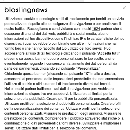
ABOUT
LINEA EDITORIALE
Utilizziamo i cookie e tecnologie simili di tracciamento per fornirti un servizio
Questa sezione offre informazioni trasparenti su Blasting
personalizzato rispetto alle tue esigenze di navigazione e per analizzare il
nostro traffico. Raccogliamo e condividiamo con i nostri
1624
partner che si
News, sui nostri processi editoriali e su come ci impegniamo a
occupano di analisi dei dati web, pubblicità e social media, alcune
creare news di qualità. Inoltre, afferma la nostra aderenza a
informazioni sul tuo dispositivo, come l’indirizzo IP e le caratteristiche del tuo
‘Trust Project - News with Integrity’
Blasting News non è
dispositivo, i quali potrebbero combinarle con altre informazioni che hai
ancora membro del programma, ma ha richiesto di farne
fornito loro o che hanno raccolto dal tuo utilizzo dei loro servizi. Puoi
parte; Trust Project non ha ancora effettuato una verifica di
acconsentire all’uso di tali tecnologie cliccando il pulsante
“Accetta tutti”
conformità agli standard.
presente su questo banner oppure personalizzare le tue scelte, anche
eventualmente negando il consenso al trattamento dei dati personali da
parte dei partner terzi, cliccando sul pulsante
“Personalizza”
.
Su di noi
Chiudendo questo banner (cliccando sul pulsante
“X”
in alto a destra),
acconsenti al permanere delle impostazioni predefinite che non consentono
Team editoriale
l’utilizzo di cookie o altri strumenti di tracciamento diversi dai tecnici.
Noi e i nostri partner trattiamo i tuoi dati di navigazione per: Archiviare
Corporate
informazioni su dispositivo e/o accedervi. Utilizzare dati limitati per la
selezione della pubblicità. Creare profili per la pubblicità personalizzata.
Redazione
Utilizzare profili per la selezione di pubblicità personalizzata. Creare profili
per la personalizzazione dei contenuti. Utilizzare profili per la selezione di
Informativa Privacy
contenuti personalizzati. Misurare le prestazioni degli annunci. Misurare le
prestazioni dei contenuti. Comprendere il pubblico attraverso statistiche o la
Cookie Policy
combinazione di dati provenienti da fonti diverse. Sviluppare e migliorare i
servizi. Utilizzare dati limitati per la selezione dei contenuti.