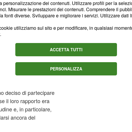
la personalizzazione dei contenuti. Utilizzare profili per la selez
ci. Misurare le prestazioni dei contenuti. Comprendere il pubblic
ione di
Temptation
fonti diverse. Sviluppare e migliorare i servizi. Utilizzare dati l
ena, tra lacrime e pianti
menti equivoci alle
ookie utilizziamo sul sito e per modificare, in qualsiasi momento,
.
, dopo le
ela e Andrea
n prima serata su Canale
ACCETTA TUTTI
i lunedì 16 luglio
dopo aver visto le
PERSONALIZZA
 vicino a una delle
no deciso di partecipare
se il loro rapporto era
udine e, in particolare,
arsi ancora del