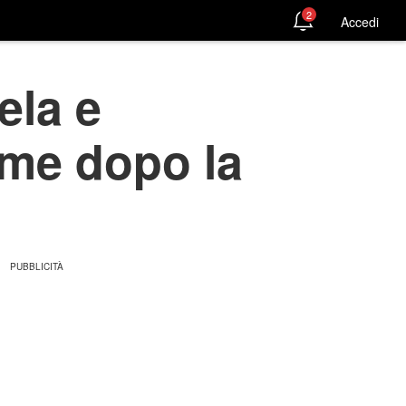
2
Accedi
ela e
eme dopo la