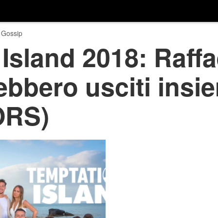
 Gossip
Island 2018: Raffa
bbero usciti insi
ORS)