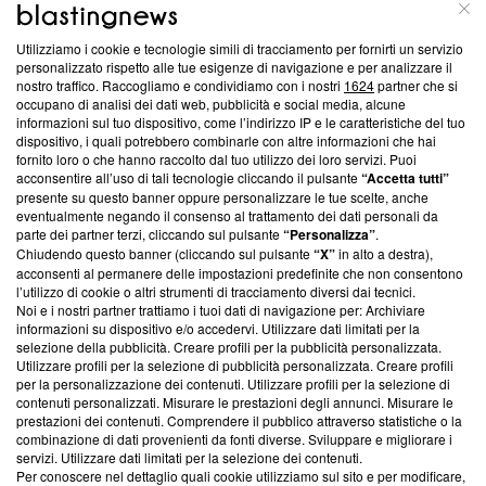
ABOUT
LINEA EDITORIALE
Utilizziamo i cookie e tecnologie simili di tracciamento per fornirti un servizio
Questa sezione offre informazioni trasparenti su Blasting
personalizzato rispetto alle tue esigenze di navigazione e per analizzare il
nostro traffico. Raccogliamo e condividiamo con i nostri
1624
partner che si
News, sui nostri processi editoriali e su come ci impegniamo a
occupano di analisi dei dati web, pubblicità e social media, alcune
creare news di qualità. Inoltre, afferma la nostra aderenza a
informazioni sul tuo dispositivo, come l’indirizzo IP e le caratteristiche del tuo
‘Trust Project - News with Integrity’
Blasting News non è
dispositivo, i quali potrebbero combinarle con altre informazioni che hai
ancora membro del programma, ma ha richiesto di farne
fornito loro o che hanno raccolto dal tuo utilizzo dei loro servizi. Puoi
parte; Trust Project non ha ancora effettuato una verifica di
acconsentire all’uso di tali tecnologie cliccando il pulsante
“Accetta tutti”
conformità agli standard.
presente su questo banner oppure personalizzare le tue scelte, anche
eventualmente negando il consenso al trattamento dei dati personali da
parte dei partner terzi, cliccando sul pulsante
“Personalizza”
.
Su di noi
Chiudendo questo banner (cliccando sul pulsante
“X”
in alto a destra),
acconsenti al permanere delle impostazioni predefinite che non consentono
Team editoriale
l’utilizzo di cookie o altri strumenti di tracciamento diversi dai tecnici.
Noi e i nostri partner trattiamo i tuoi dati di navigazione per: Archiviare
Corporate
informazioni su dispositivo e/o accedervi. Utilizzare dati limitati per la
selezione della pubblicità. Creare profili per la pubblicità personalizzata.
Redazione
Utilizzare profili per la selezione di pubblicità personalizzata. Creare profili
per la personalizzazione dei contenuti. Utilizzare profili per la selezione di
Informativa Privacy
contenuti personalizzati. Misurare le prestazioni degli annunci. Misurare le
prestazioni dei contenuti. Comprendere il pubblico attraverso statistiche o la
Cookie Policy
combinazione di dati provenienti da fonti diverse. Sviluppare e migliorare i
servizi. Utilizzare dati limitati per la selezione dei contenuti.
Blasting SA, IDI CHE-247.845.224, Via Carlo Frasca, 3 - 6900
Per conoscere nel dettaglio quali cookie utilizziamo sul sito e per modificare,