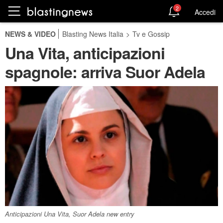
2
Accedi
NEWS & VIDEO
Blasting News Italia
>
Tv e Gossip
Una Vita, anticipazioni
spagnole: arriva Suor Adela
Anticipazioni Una Vita, Suor Adela new entry