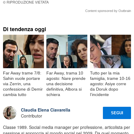
© RIPRODUZIONE VIETATA
Content sponsored by Outbrain
Di tendenza oggi
Far Away trame 7/8:
Far Away, trama 10
Tutto per la mia
Sahin vuole portare
agosto: Nare prende
famiglia, trame 10-16
via Zerrin, una
una decisione
agosto: Asiye corre
confessione di Demir
definitiva, Albora si
da Doruk dopo
cambia tutto
schiera
l’incidente
Claudia Elena Ciavarella
SEGUI
Contributor
Classe 1989. Social media manager per professione, articolista per
passione si approccia al mondo social nel 2009. Da quel momento