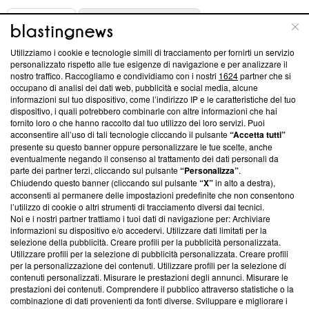
ABOUT
LINEA EDITORIALE
Utilizziamo i cookie e tecnologie simili di tracciamento per fornirti un servizio
Questa sezione offre informazioni trasparenti su Blasting
personalizzato rispetto alle tue esigenze di navigazione e per analizzare il
nostro traffico. Raccogliamo e condividiamo con i nostri
1624
partner che si
News, sui nostri processi editoriali e su come ci impegniamo a
occupano di analisi dei dati web, pubblicità e social media, alcune
creare news di qualità. Inoltre, afferma la nostra aderenza a
informazioni sul tuo dispositivo, come l’indirizzo IP e le caratteristiche del tuo
‘Trust Project - News with Integrity’
Blasting News non è
dispositivo, i quali potrebbero combinarle con altre informazioni che hai
ancora membro del programma, ma ha richiesto di farne
fornito loro o che hanno raccolto dal tuo utilizzo dei loro servizi. Puoi
parte; Trust Project non ha ancora effettuato una verifica di
acconsentire all’uso di tali tecnologie cliccando il pulsante
“Accetta tutti”
conformità agli standard.
presente su questo banner oppure personalizzare le tue scelte, anche
eventualmente negando il consenso al trattamento dei dati personali da
parte dei partner terzi, cliccando sul pulsante
“Personalizza”
.
Su di noi
Chiudendo questo banner (cliccando sul pulsante
“X”
in alto a destra),
acconsenti al permanere delle impostazioni predefinite che non consentono
Team editoriale
l’utilizzo di cookie o altri strumenti di tracciamento diversi dai tecnici.
Noi e i nostri partner trattiamo i tuoi dati di navigazione per: Archiviare
Corporate
informazioni su dispositivo e/o accedervi. Utilizzare dati limitati per la
selezione della pubblicità. Creare profili per la pubblicità personalizzata.
Redazione
Utilizzare profili per la selezione di pubblicità personalizzata. Creare profili
per la personalizzazione dei contenuti. Utilizzare profili per la selezione di
Informativa Privacy
contenuti personalizzati. Misurare le prestazioni degli annunci. Misurare le
prestazioni dei contenuti. Comprendere il pubblico attraverso statistiche o la
Cookie Policy
combinazione di dati provenienti da fonti diverse. Sviluppare e migliorare i