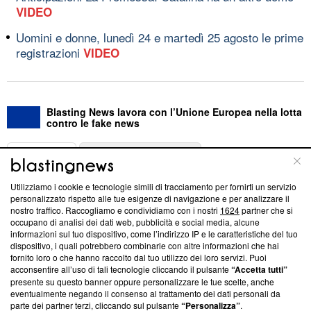
VIDEO
Uomini e donne, lunedì 24 e martedì 25 agosto le prime
registrazioni
VIDEO
Blasting News lavora con l’Unione Europea nella lotta
contro le fake news
ABOUT
LINEA EDITORIALE
Utilizziamo i cookie e tecnologie simili di tracciamento per fornirti un servizio
Questa sezione offre informazioni trasparenti su Blasting
personalizzato rispetto alle tue esigenze di navigazione e per analizzare il
nostro traffico. Raccogliamo e condividiamo con i nostri
1624
partner che si
News, sui nostri processi editoriali e su come ci impegniamo a
occupano di analisi dei dati web, pubblicità e social media, alcune
creare news di qualità. Inoltre, afferma la nostra aderenza a
informazioni sul tuo dispositivo, come l’indirizzo IP e le caratteristiche del tuo
‘Trust Project - News with Integrity’
Blasting News non è
dispositivo, i quali potrebbero combinarle con altre informazioni che hai
ancora membro del programma, ma ha richiesto di farne
fornito loro o che hanno raccolto dal tuo utilizzo dei loro servizi. Puoi
parte; Trust Project non ha ancora effettuato una verifica di
acconsentire all’uso di tali tecnologie cliccando il pulsante
“Accetta tutti”
conformità agli standard.
presente su questo banner oppure personalizzare le tue scelte, anche
eventualmente negando il consenso al trattamento dei dati personali da
parte dei partner terzi, cliccando sul pulsante
“Personalizza”
.
Su di noi