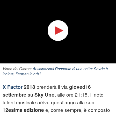
Video del Giorno:
Anticipazioni Racconto di una notte: Sevde è
incinta, Ferman in crisi
prenderà il via
X Factor
2018
giovedì 6
su
, alle ore 21:15. Il noto
settembre
Sky Uno
talent musicale arriva quest'anno alla sua
e, come sempre, è composto
12esima edizione