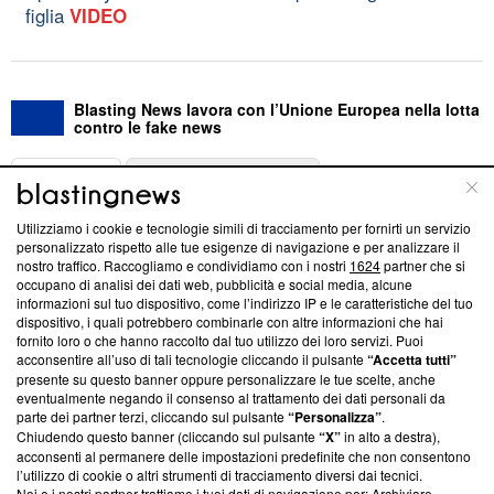
figlia
VIDEO
Blasting News lavora con l’Unione Europea nella lotta
contro le fake news
ABOUT
LINEA EDITORIALE
Utilizziamo i cookie e tecnologie simili di tracciamento per fornirti un servizio
Questa sezione offre informazioni trasparenti su Blasting
personalizzato rispetto alle tue esigenze di navigazione e per analizzare il
nostro traffico. Raccogliamo e condividiamo con i nostri
1624
partner che si
News, sui nostri processi editoriali e su come ci impegniamo a
occupano di analisi dei dati web, pubblicità e social media, alcune
creare news di qualità. Inoltre, afferma la nostra aderenza a
informazioni sul tuo dispositivo, come l’indirizzo IP e le caratteristiche del tuo
‘Trust Project - News with Integrity’
Blasting News non è
dispositivo, i quali potrebbero combinarle con altre informazioni che hai
ancora membro del programma, ma ha richiesto di farne
fornito loro o che hanno raccolto dal tuo utilizzo dei loro servizi. Puoi
parte; Trust Project non ha ancora effettuato una verifica di
acconsentire all’uso di tali tecnologie cliccando il pulsante
“Accetta tutti”
conformità agli standard.
presente su questo banner oppure personalizzare le tue scelte, anche
eventualmente negando il consenso al trattamento dei dati personali da
parte dei partner terzi, cliccando sul pulsante
“Personalizza”
.
Su di noi
Chiudendo questo banner (cliccando sul pulsante
“X”
in alto a destra),
acconsenti al permanere delle impostazioni predefinite che non consentono
Team editoriale
l’utilizzo di cookie o altri strumenti di tracciamento diversi dai tecnici.
Noi e i nostri partner trattiamo i tuoi dati di navigazione per: Archiviare