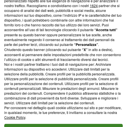
Questa sezione offre informazioni trasparenti su Blasting
personalizzato rispetto alle tue esigenze di navigazione e per analizzare il
nostro traffico. Raccogliamo e condividiamo con i nostri
1624
partner che si
News, sui nostri processi editoriali e su come ci impegniamo a
occupano di analisi dei dati web, pubblicità e social media, alcune
creare news di qualità. Inoltre, afferma la nostra aderenza a
informazioni sul tuo dispositivo, come l’indirizzo IP e le caratteristiche del tuo
‘Trust Project - News with Integrity’
Blasting News non è
dispositivo, i quali potrebbero combinarle con altre informazioni che hai
ancora membro del programma, ma ha richiesto di farne
fornito loro o che hanno raccolto dal tuo utilizzo dei loro servizi. Puoi
parte; Trust Project non ha ancora effettuato una verifica di
acconsentire all’uso di tali tecnologie cliccando il pulsante
“Accetta tutti”
conformità agli standard.
presente su questo banner oppure personalizzare le tue scelte, anche
eventualmente negando il consenso al trattamento dei dati personali da
parte dei partner terzi, cliccando sul pulsante
“Personalizza”
.
Su di noi
Chiudendo questo banner (cliccando sul pulsante
“X”
in alto a destra),
acconsenti al permanere delle impostazioni predefinite che non consentono
Team editoriale
l’utilizzo di cookie o altri strumenti di tracciamento diversi dai tecnici.
Noi e i nostri partner trattiamo i tuoi dati di navigazione per: Archiviare
Corporate
informazioni su dispositivo e/o accedervi. Utilizzare dati limitati per la
selezione della pubblicità. Creare profili per la pubblicità personalizzata.
Redazione
Utilizzare profili per la selezione di pubblicità personalizzata. Creare profili
per la personalizzazione dei contenuti. Utilizzare profili per la selezione di
Informativa Privacy
contenuti personalizzati. Misurare le prestazioni degli annunci. Misurare le
prestazioni dei contenuti. Comprendere il pubblico attraverso statistiche o la
Cookie Policy
combinazione di dati provenienti da fonti diverse. Sviluppare e migliorare i
servizi. Utilizzare dati limitati per la selezione dei contenuti.
Blasting SA, IDI CHE-247.845.224, Via Carlo Frasca, 3 - 6900
Per conoscere nel dettaglio quali cookie utilizziamo sul sito e per modificare,
Lugano (Svizzera) Tel:
+39 0690258937
in qualsiasi momento, le tue preferenze, ti invitiamo a consultare la nostra
Cookie Policy
.
© 2026 Blasting News