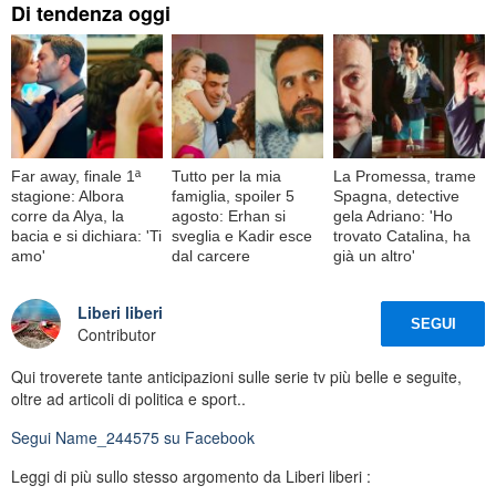
Di tendenza oggi
Far away, finale 1ª
Tutto per la mia
La Promessa, trame
stagione: Albora
famiglia, spoiler 5
Spagna, detective
corre da Alya, la
agosto: Erhan si
gela Adriano: 'Ho
bacia e si dichiara: 'Ti
sveglia e Kadir esce
trovato Catalina, ha
amo'
dal carcere
già un altro'
Liberi liberi
SEGUI
Contributor
Qui troverete tante anticipazioni sulle serie tv più belle e seguite,
oltre ad articoli di politica e sport..
Segui
Name_244575
su Facebook
Leggi di più sullo stesso argomento da Liberi liberi :