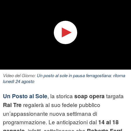
Video del Giorno:
Un posto al sole in pausa ferragostiana: ritorna
lunedì 24 agosto
, la storica
targata
Un Posto al Sole
soap opera
regalerà al suo fedele pubblico
Rai Tre
un’appassionante nuova settimana di
programmazione. Le anticipazioni dal
14 al 18
, infatti, sottolineano che
gennaio
Roberto Ferri