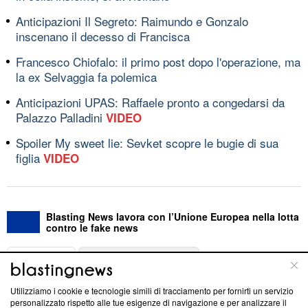
Anticipazioni Il Segreto: Raimundo e Gonzalo
inscenano il decesso di Francisca
Francesco Chiofalo: il primo post dopo l'operazione, ma
la ex Selvaggia fa polemica
Anticipazioni UPAS: Raffaele pronto a congedarsi da
Palazzo Palladini
VIDEO
Spoiler My sweet lie: Sevket scopre le bugie di sua
figlia
VIDEO
Blasting News lavora con l’Unione Europea nella lotta
contro le fake news
ABOUT
LINEA EDITORIALE
Utilizziamo i cookie e tecnologie simili di tracciamento per fornirti un servizio
Questa sezione offre informazioni trasparenti su Blasting
personalizzato rispetto alle tue esigenze di navigazione e per analizzare il