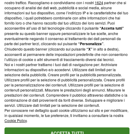
nostro traffico. Raccogliamo e condividiamo con i nostri
1624
partner che si
News, sui nostri processi editoriali e su come ci impegniamo a
occupano di analisi dei dati web, pubblicità e social media, alcune
creare news di qualità. Inoltre, afferma la nostra aderenza a
informazioni sul tuo dispositivo, come l’indirizzo IP e le caratteristiche del tuo
‘Trust Project - News with Integrity’
Blasting News non è
dispositivo, i quali potrebbero combinarle con altre informazioni che hai
ancora membro del programma, ma ha richiesto di farne
fornito loro o che hanno raccolto dal tuo utilizzo dei loro servizi. Puoi
parte; Trust Project non ha ancora effettuato una verifica di
acconsentire all’uso di tali tecnologie cliccando il pulsante
“Accetta tutti”
conformità agli standard.
presente su questo banner oppure personalizzare le tue scelte, anche
eventualmente negando il consenso al trattamento dei dati personali da
parte dei partner terzi, cliccando sul pulsante
“Personalizza”
.
Su di noi
Chiudendo questo banner (cliccando sul pulsante
“X”
in alto a destra),
acconsenti al permanere delle impostazioni predefinite che non consentono
Team editoriale
l’utilizzo di cookie o altri strumenti di tracciamento diversi dai tecnici.
Noi e i nostri partner trattiamo i tuoi dati di navigazione per: Archiviare
Corporate
informazioni su dispositivo e/o accedervi. Utilizzare dati limitati per la
selezione della pubblicità. Creare profili per la pubblicità personalizzata.
Redazione
Utilizzare profili per la selezione di pubblicità personalizzata. Creare profili
per la personalizzazione dei contenuti. Utilizzare profili per la selezione di
Informativa Privacy
contenuti personalizzati. Misurare le prestazioni degli annunci. Misurare le
prestazioni dei contenuti. Comprendere il pubblico attraverso statistiche o la
Cookie Policy
combinazione di dati provenienti da fonti diverse. Sviluppare e migliorare i
servizi. Utilizzare dati limitati per la selezione dei contenuti.
Blasting SA, IDI CHE-247.845.224, Via Carlo Frasca, 3 - 6900
Per conoscere nel dettaglio quali cookie utilizziamo sul sito e per modificare,
Lugano (Svizzera) Tel:
+39 0690258937
in qualsiasi momento, le tue preferenze, ti invitiamo a consultare la nostra
Cookie Policy
.
© 2026 Blasting News
ACCETTA TUTTI