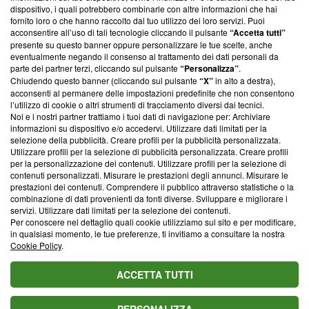
‘Trust Project - News with Integrity’
Blasting News non è
dispositivo, i quali potrebbero combinarle con altre informazioni che hai
ancora membro del programma, ma ha richiesto di farne
fornito loro o che hanno raccolto dal tuo utilizzo dei loro servizi. Puoi
parte; Trust Project non ha ancora effettuato una verifica di
acconsentire all’uso di tali tecnologie cliccando il pulsante
“Accetta tutti”
conformità agli standard.
presente su questo banner oppure personalizzare le tue scelte, anche
eventualmente negando il consenso al trattamento dei dati personali da
parte dei partner terzi, cliccando sul pulsante
“Personalizza”
.
Su di noi
Chiudendo questo banner (cliccando sul pulsante
“X”
in alto a destra),
acconsenti al permanere delle impostazioni predefinite che non consentono
Team editoriale
l’utilizzo di cookie o altri strumenti di tracciamento diversi dai tecnici.
Noi e i nostri partner trattiamo i tuoi dati di navigazione per: Archiviare
Corporate
informazioni su dispositivo e/o accedervi. Utilizzare dati limitati per la
selezione della pubblicità. Creare profili per la pubblicità personalizzata.
Redazione
Utilizzare profili per la selezione di pubblicità personalizzata. Creare profili
per la personalizzazione dei contenuti. Utilizzare profili per la selezione di
Informativa Privacy
contenuti personalizzati. Misurare le prestazioni degli annunci. Misurare le
prestazioni dei contenuti. Comprendere il pubblico attraverso statistiche o la
Cookie Policy
combinazione di dati provenienti da fonti diverse. Sviluppare e migliorare i
servizi. Utilizzare dati limitati per la selezione dei contenuti.
Blasting SA, IDI CHE-247.845.224, Via Carlo Frasca, 3 - 6900
Per conoscere nel dettaglio quali cookie utilizziamo sul sito e per modificare,
Lugano (Svizzera) Tel:
+39 0690258937
in qualsiasi momento, le tue preferenze, ti invitiamo a consultare la nostra
Cookie Policy
.
© 2026 Blasting News
ACCETTA TUTTI
PERSONALIZZA