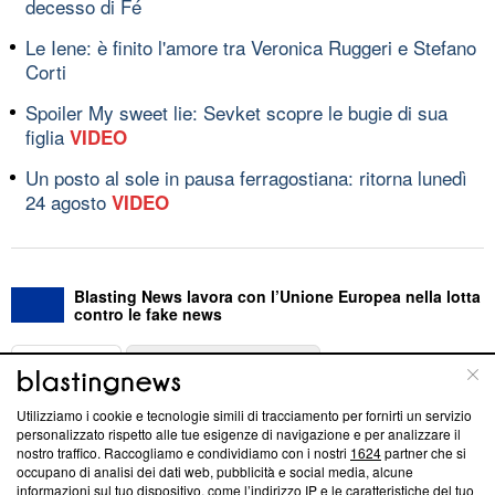
decesso di Fé
Le Iene: è finito l'amore tra Veronica Ruggeri e Stefano
Corti
Spoiler My sweet lie: Sevket scopre le bugie di sua
figlia
VIDEO
Un posto al sole in pausa ferragostiana: ritorna lunedì
24 agosto
VIDEO
Blasting News lavora con l’Unione Europea nella lotta
contro le fake news
ABOUT
LINEA EDITORIALE
Utilizziamo i cookie e tecnologie simili di tracciamento per fornirti un servizio
Questa sezione offre informazioni trasparenti su Blasting
personalizzato rispetto alle tue esigenze di navigazione e per analizzare il
nostro traffico. Raccogliamo e condividiamo con i nostri
1624
partner che si
News, sui nostri processi editoriali e su come ci impegniamo a
occupano di analisi dei dati web, pubblicità e social media, alcune
creare news di qualità. Inoltre, afferma la nostra aderenza a
informazioni sul tuo dispositivo, come l’indirizzo IP e le caratteristiche del tuo