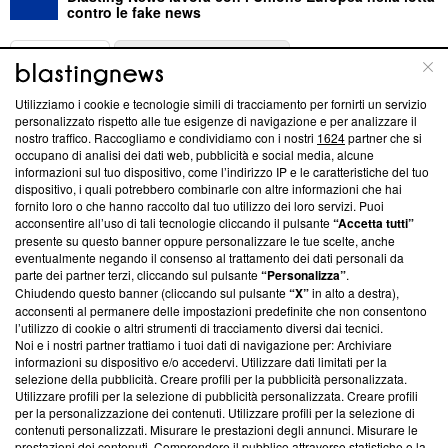
contro le fake news
ABOUT
LINEA EDITORIALE
Utilizziamo i cookie e tecnologie simili di tracciamento per fornirti un servizio
Questa sezione offre informazioni trasparenti su Blasting
personalizzato rispetto alle tue esigenze di navigazione e per analizzare il
nostro traffico. Raccogliamo e condividiamo con i nostri
1624
partner che si
News, sui nostri processi editoriali e su come ci impegniamo a
occupano di analisi dei dati web, pubblicità e social media, alcune
creare news di qualità. Inoltre, afferma la nostra aderenza a
informazioni sul tuo dispositivo, come l’indirizzo IP e le caratteristiche del tuo
‘Trust Project - News with Integrity’
Blasting News non è
dispositivo, i quali potrebbero combinarle con altre informazioni che hai
ancora membro del programma, ma ha richiesto di farne
fornito loro o che hanno raccolto dal tuo utilizzo dei loro servizi. Puoi
parte; Trust Project non ha ancora effettuato una verifica di
acconsentire all’uso di tali tecnologie cliccando il pulsante
“Accetta tutti”
conformità agli standard.
presente su questo banner oppure personalizzare le tue scelte, anche
eventualmente negando il consenso al trattamento dei dati personali da
parte dei partner terzi, cliccando sul pulsante
“Personalizza”
.
Su di noi
Chiudendo questo banner (cliccando sul pulsante
“X”
in alto a destra),
acconsenti al permanere delle impostazioni predefinite che non consentono
Team editoriale
l’utilizzo di cookie o altri strumenti di tracciamento diversi dai tecnici.
Noi e i nostri partner trattiamo i tuoi dati di navigazione per: Archiviare
Corporate
informazioni su dispositivo e/o accedervi. Utilizzare dati limitati per la
selezione della pubblicità. Creare profili per la pubblicità personalizzata.
Redazione
Utilizzare profili per la selezione di pubblicità personalizzata. Creare profili
per la personalizzazione dei contenuti. Utilizzare profili per la selezione di
Informativa Privacy
contenuti personalizzati. Misurare le prestazioni degli annunci. Misurare le
prestazioni dei contenuti. Comprendere il pubblico attraverso statistiche o la