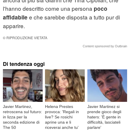
l'hanno descritto come una persona
poco
e che sarebbe disposta a tutto pur di
affidabile
apparire.
© RIPRODUZIONE VIETATA
Content sponsored by Outbrain
Di tendenza oggi
Javier Martinez,
Helena Prestes
Javier Martinez si
retroscena sul futuro:
provoca: 'Regali in
prende gioco degli
in lizza per la
live? Se rosichi
haters: 'È gente in
seconda edizione di
aprine una e li
difficoltà, lasciateli
The 50
riceverai anche tu'
parlare'