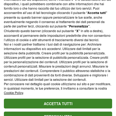
‘Trust Project - News with Integrity’
Blasting News non è
dispositivo, i quali potrebbero combinarle con altre informazioni che hai
ancora membro del programma, ma ha richiesto di farne
fornito loro o che hanno raccolto dal tuo utilizzo dei loro servizi. Puoi
parte; Trust Project non ha ancora effettuato una verifica di
acconsentire all’uso di tali tecnologie cliccando il pulsante
“Accetta tutti”
conformità agli standard.
presente su questo banner oppure personalizzare le tue scelte, anche
eventualmente negando il consenso al trattamento dei dati personali da
parte dei partner terzi, cliccando sul pulsante
“Personalizza”
.
Su di noi
Chiudendo questo banner (cliccando sul pulsante
“X”
in alto a destra),
acconsenti al permanere delle impostazioni predefinite che non consentono
Team editoriale
l’utilizzo di cookie o altri strumenti di tracciamento diversi dai tecnici.
Noi e i nostri partner trattiamo i tuoi dati di navigazione per: Archiviare
Corporate
informazioni su dispositivo e/o accedervi. Utilizzare dati limitati per la
selezione della pubblicità. Creare profili per la pubblicità personalizzata.
Redazione
Utilizzare profili per la selezione di pubblicità personalizzata. Creare profili
per la personalizzazione dei contenuti. Utilizzare profili per la selezione di
Informativa Privacy
contenuti personalizzati. Misurare le prestazioni degli annunci. Misurare le
prestazioni dei contenuti. Comprendere il pubblico attraverso statistiche o la
Cookie Policy
combinazione di dati provenienti da fonti diverse. Sviluppare e migliorare i
servizi. Utilizzare dati limitati per la selezione dei contenuti.
Blasting SA, IDI CHE-247.845.224, Via Carlo Frasca, 3 - 6900
Per conoscere nel dettaglio quali cookie utilizziamo sul sito e per modificare,
Lugano (Svizzera) Tel:
+39 0690258937
in qualsiasi momento, le tue preferenze, ti invitiamo a consultare la nostra
Cookie Policy
.
© 2026 Blasting News
ACCETTA TUTTI