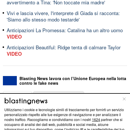
avvertimento a Tina: 'Non toccate mia madre'
Vivi e lascia vivere, l'interprete di Giada si racconta:
'Siamo allo stesso modo testarde'
Anticipazioni La Promessa: Catalina ha un altro uomo
VIDEO
Anticipazioni Beautiful: Ridge tenta di calmare Taylor
VIDEO
Blasting News lavora con l’Unione Europea nella lotta
contro le fake news
ABOUT
LINEA EDITORIALE
Utilizziamo i cookie e tecnologie simili di tracciamento per fornirti un servizio
Questa sezione offre informazioni trasparenti su Blasting
personalizzato rispetto alle tue esigenze di navigazione e per analizzare il
nostro traffico. Raccogliamo e condividiamo con i nostri
1624
partner che si
News, sui nostri processi editoriali e su come ci impegniamo a
occupano di analisi dei dati web, pubblicità e social media, alcune
creare news di qualità. Inoltre, afferma la nostra aderenza a
informazioni sul tuo dispositivo, come l’indirizzo IP e le caratteristiche del tuo