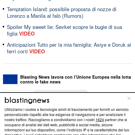
Temptation Island: possibile proposta di nozze di
Lorenzo a Manila al falò (Rumors)
Spoiler My sweet lie: Sevket scopre le bugie di sua
figlia
VIDEO
Anticipazioni Tutto per la mia famiglia: Asiye e Doruk ai
ferri corti
VIDEO
Blasting News lavora con l’Unione Europea nella lotta
contro le fake news
ABOUT
LINEA EDITORIALE
Utilizziamo i cookie e tecnologie simili di tracciamento per fornirti un servizio
Questa sezione offre informazioni trasparenti su Blasting
personalizzato rispetto alle tue esigenze di navigazione e per analizzare il
nostro traffico. Raccogliamo e condividiamo con i nostri
1624
partner che si
News, sui nostri processi editoriali e su come ci impegniamo a
occupano di analisi dei dati web, pubblicità e social media, alcune
creare news di qualità. Inoltre, afferma la nostra aderenza a
informazioni sul tuo dispositivo, come l’indirizzo IP e le caratteristiche del tuo
‘Trust Project - News with Integrity’
Blasting News non è
dispositivo, i quali potrebbero combinarle con altre informazioni che hai