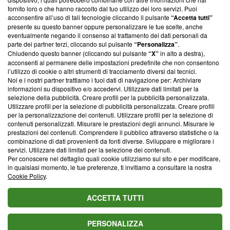
ancora membro del programma, ma ha richiesto di farne
fornito loro o che hanno raccolto dal tuo utilizzo dei loro servizi. Puoi
parte; Trust Project non ha ancora effettuato una verifica di
acconsentire all’uso di tali tecnologie cliccando il pulsante
“Accetta tutti”
conformità agli standard.
presente su questo banner oppure personalizzare le tue scelte, anche
eventualmente negando il consenso al trattamento dei dati personali da
parte dei partner terzi, cliccando sul pulsante
“Personalizza”
.
Su di noi
Chiudendo questo banner (cliccando sul pulsante
“X”
in alto a destra),
acconsenti al permanere delle impostazioni predefinite che non consentono
Team editoriale
l’utilizzo di cookie o altri strumenti di tracciamento diversi dai tecnici.
Noi e i nostri partner trattiamo i tuoi dati di navigazione per: Archiviare
Corporate
informazioni su dispositivo e/o accedervi. Utilizzare dati limitati per la
selezione della pubblicità. Creare profili per la pubblicità personalizzata.
Redazione
Utilizzare profili per la selezione di pubblicità personalizzata. Creare profili
per la personalizzazione dei contenuti. Utilizzare profili per la selezione di
Informativa Privacy
contenuti personalizzati. Misurare le prestazioni degli annunci. Misurare le
prestazioni dei contenuti. Comprendere il pubblico attraverso statistiche o la
Cookie Policy
combinazione di dati provenienti da fonti diverse. Sviluppare e migliorare i
servizi. Utilizzare dati limitati per la selezione dei contenuti.
Blasting SA, IDI CHE-247.845.224, Via Carlo Frasca, 3 - 6900
Per conoscere nel dettaglio quali cookie utilizziamo sul sito e per modificare,
Lugano (Svizzera) Tel:
+39 0690258937
in qualsiasi momento, le tue preferenze, ti invitiamo a consultare la nostra
Cookie Policy
.
© 2026 Blasting News
ACCETTA TUTTI
PERSONALIZZA