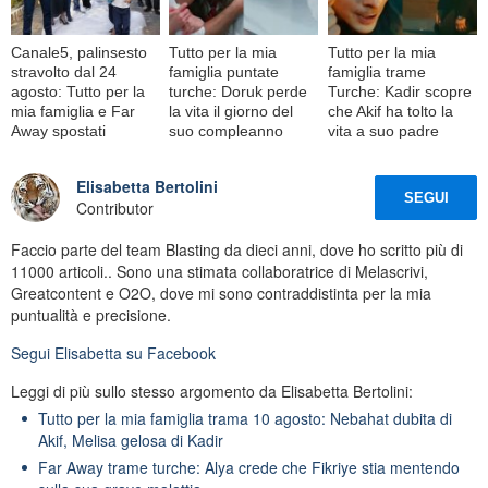
Canale5, palinsesto
Tutto per la mia
Tutto per la mia
stravolto dal 24
famiglia puntate
famiglia trame
agosto: Tutto per la
turche: Doruk perde
Turche: Kadir scopre
mia famiglia e Far
la vita il giorno del
che Akif ha tolto la
Away spostati
suo compleanno
vita a suo padre
Elisabetta Bertolini
SEGUI
Contributor
Faccio parte del team Blasting da dieci anni, dove ho scritto più di
11000 articoli.. Sono una stimata collaboratrice di Melascrivi,
Greatcontent e O2O, dove mi sono contraddistinta per la mia
puntualità e precisione.
Segui
Elisabetta
su Facebook
Leggi di più sullo stesso argomento da Elisabetta Bertolini:
Tutto per la mia famiglia trama 10 agosto: Nebahat dubita di
Akif, Melisa gelosa di Kadir
Far Away trame turche: Alya crede che Fikriye stia mentendo