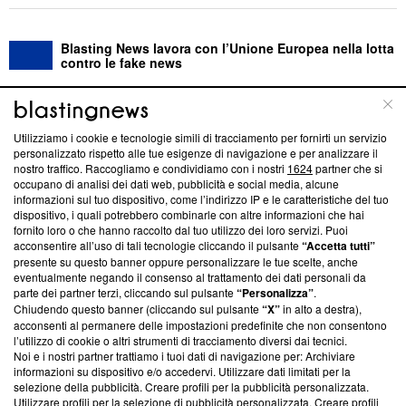
Blasting News lavora con l’Unione Europea nella lotta
contro le fake news
ABOUT
LINEA EDITORIALE
Utilizziamo i cookie e tecnologie simili di tracciamento per fornirti un servizio
personalizzato rispetto alle tue esigenze di navigazione e per analizzare il
Questa sezione offre informazioni trasparenti su Blasting
nostro traffico. Raccogliamo e condividiamo con i nostri
1624
partner che si
News, sui nostri processi editoriali e su come ci impegniamo a
occupano di analisi dei dati web, pubblicità e social media, alcune
creare news di qualità. Inoltre, afferma la nostra aderenza a
informazioni sul tuo dispositivo, come l’indirizzo IP e le caratteristiche del tuo
‘Trust Project - News with Integrity’
Blasting News non è
dispositivo, i quali potrebbero combinarle con altre informazioni che hai
fornito loro o che hanno raccolto dal tuo utilizzo dei loro servizi. Puoi
ancora membro del programma, ma ha richiesto di farne
acconsentire all’uso di tali tecnologie cliccando il pulsante
“Accetta tutti”
parte; Trust Project non ha ancora effettuato una verifica di
presente su questo banner oppure personalizzare le tue scelte, anche
conformità agli standard.
eventualmente negando il consenso al trattamento dei dati personali da
parte dei partner terzi, cliccando sul pulsante
“Personalizza”
.
Su di noi
Chiudendo questo banner (cliccando sul pulsante
“X”
in alto a destra),
acconsenti al permanere delle impostazioni predefinite che non consentono
Team editoriale
l’utilizzo di cookie o altri strumenti di tracciamento diversi dai tecnici.
Noi e i nostri partner trattiamo i tuoi dati di navigazione per: Archiviare
Corporate
informazioni su dispositivo e/o accedervi. Utilizzare dati limitati per la
selezione della pubblicità. Creare profili per la pubblicità personalizzata.
Redazione
Utilizzare profili per la selezione di pubblicità personalizzata. Creare profili