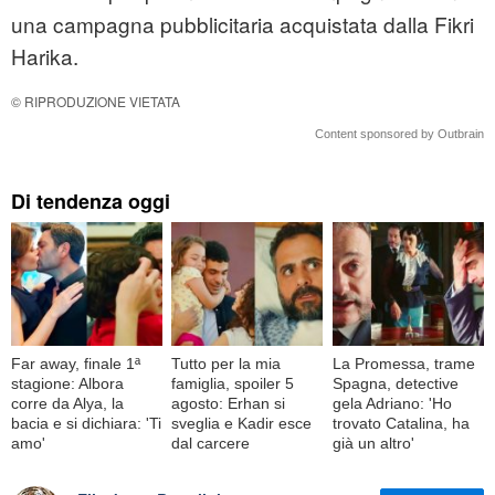
una campagna pubblicitaria acquistata dalla Fikri
Harika.
© RIPRODUZIONE VIETATA
Content sponsored by Outbrain
Di tendenza oggi
Far away, finale 1ª
Tutto per la mia
La Promessa, trame
stagione: Albora
famiglia, spoiler 5
Spagna, detective
corre da Alya, la
agosto: Erhan si
gela Adriano: 'Ho
bacia e si dichiara: 'Ti
sveglia e Kadir esce
trovato Catalina, ha
amo'
dal carcere
già un altro'