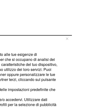
tto alle tue esigenze di
er che si occupano di analisi dei
caratteristiche del tuo dispositivo,
 utilizzo dei loro servizi. Puoi
ner oppure personalizzare le tue
tner terzi, cliccando sul pulsante
delle impostazioni predefinite che
e/o accedervi. Utilizzare dati
rofili per la selezione di pubblicità