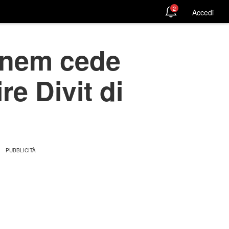
2
Accedi
anem cede
re Divit di