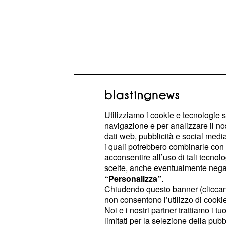
Utilizziamo i cookie e tecnologie s
La risposta arriverà nelle
prossime
navigazione e per analizzare il no
dati web, pubblicità e social media,
Canale 5 in uno o più giorni della se
i quali potrebbero combinarle con a
ancora da definire.
acconsentire all’uso di tali tecnol
scelte, anche eventualmente negand
“Personalizza”
.
Trame turche DayDrea
Chiudendo questo banner (clicca
finisce in prigione
non consentono l’utilizzo di cookie 
Noi e i nostri partner trattiamo i t
Fabbri, ormai conscio del fatto di 
limitati per la selezione della pubb