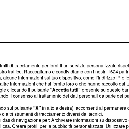
imili di tracciamento per fornirti un servizio personalizzato rispe
in onda su
 puntate
stro traffico. Raccogliamo e condividiamo con i nostri
1624
partn
 alcune informazioni sul tuo dispositivo, come l’indirizzo IP e le 
ttimana e in un orario
ltre informazioni che hai fornito loro o che hanno raccolto dal tuo
ogie cliccando il pulsante
“Accetta tutti”
presente su questo ban
o il consenso al trattamento dei dati personali da parte dei par
mer: Can Divit
ndo sul pulsante
“X”
in alto a destra), acconsenti al permanere 
o altri strumenti di tracciamento diversi dai tecnici.
uoi dati di navigazione per: Archiviare informazioni su dispositivo 
non avere alcuna speranza
licità. Creare profili per la pubblicità personalizzata. Utilizzare p