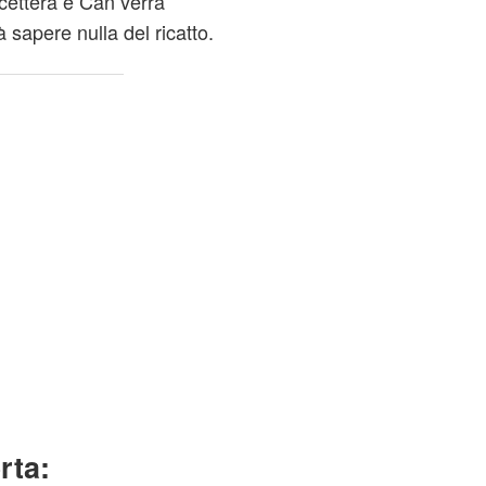
cetterà e Can verrà
 sapere nulla del ricatto.
rta: