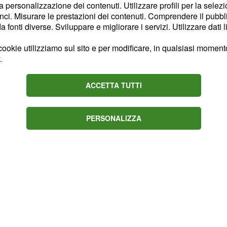
la personalizzazione dei contenuti. Utilizzare profili per la selez
lare la storia d'amore tra
ci. Misurare le prestazioni dei contenuti. Comprendere il pubblic
treranno nuovamente in
fonti diverse. Sviluppare e migliorare i servizi. Utilizzare dati l
o subdolo per annientare
ookie utilizziamo sul sito e per modificare, in qualsiasi momento,
ciare alle azioni
.
ere ciò non gli basterà.
 la formula del suo
ACCETTA TUTTI
reamer
rivelano che
nvincere la ragazza che,
PERSONALIZZA
istenza.