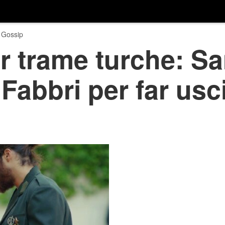
 Gossip
 trame turche: S
i Fabbri per far usci