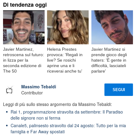
Di tendenza oggi
Javier Martinez,
Helena Prestes
Javier Martinez si
retroscena sul futuro:
provoca: 'Regali in
prende gioco degli
in lizza per la
live? Se rosichi
haters: 'È gente in
seconda edizione di
aprine una e li
difficoltà, lasciateli
The 50
riceverai anche tu'
parlare'
Massimo Tebaldi
SEGUI
Contributor
Leggi di più sullo stesso argomento da Massimo Tebaldi:
Rai 1, programmazione stravolta da settembre: Il Paradiso
delle signore non si ferma
Canale5, palinsesto stravolto dal 24 agosto: Tutto per la mia
famiglia e Far Away spostati