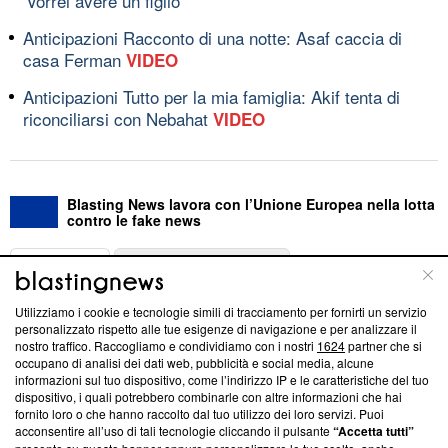
'Vorrei avere un figlio'
Anticipazioni Racconto di una notte: Asaf caccia di
casa Ferman
VIDEO
Anticipazioni Tutto per la mia famiglia: Akif tenta di
riconciliarsi con Nebahat
VIDEO
Blasting News lavora con l’Unione Europea nella lotta
contro le fake news
ABOUT
LINEA EDITORIALE
Utilizziamo i cookie e tecnologie simili di tracciamento per fornirti un servizio
Questa sezione offre informazioni trasparenti su Blasting
personalizzato rispetto alle tue esigenze di navigazione e per analizzare il
nostro traffico. Raccogliamo e condividiamo con i nostri
1624
partner che si
News, sui nostri processi editoriali e su come ci impegniamo a
occupano di analisi dei dati web, pubblicità e social media, alcune
creare news di qualità. Inoltre, afferma la nostra aderenza a
informazioni sul tuo dispositivo, come l’indirizzo IP e le caratteristiche del tuo
‘Trust Project - News with Integrity’
Blasting News non è
dispositivo, i quali potrebbero combinarle con altre informazioni che hai
ancora membro del programma, ma ha richiesto di farne
fornito loro o che hanno raccolto dal tuo utilizzo dei loro servizi. Puoi
parte; Trust Project non ha ancora effettuato una verifica di
acconsentire all’uso di tali tecnologie cliccando il pulsante
“Accetta tutti”