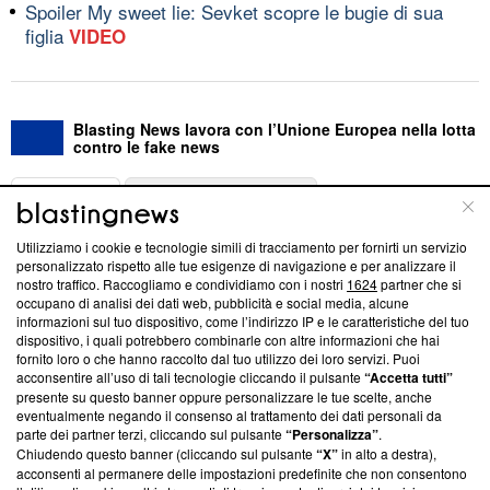
Spoiler My sweet lie: Sevket scopre le bugie di sua
figlia
VIDEO
Blasting News lavora con l’Unione Europea nella lotta
contro le fake news
ABOUT
LINEA EDITORIALE
Utilizziamo i cookie e tecnologie simili di tracciamento per fornirti un servizio
Questa sezione offre informazioni trasparenti su Blasting
personalizzato rispetto alle tue esigenze di navigazione e per analizzare il
nostro traffico. Raccogliamo e condividiamo con i nostri
1624
partner che si
News, sui nostri processi editoriali e su come ci impegniamo a
occupano di analisi dei dati web, pubblicità e social media, alcune
creare news di qualità. Inoltre, afferma la nostra aderenza a
informazioni sul tuo dispositivo, come l’indirizzo IP e le caratteristiche del tuo
‘Trust Project - News with Integrity’
Blasting News non è
dispositivo, i quali potrebbero combinarle con altre informazioni che hai
ancora membro del programma, ma ha richiesto di farne
fornito loro o che hanno raccolto dal tuo utilizzo dei loro servizi. Puoi
parte; Trust Project non ha ancora effettuato una verifica di
acconsentire all’uso di tali tecnologie cliccando il pulsante
“Accetta tutti”
conformità agli standard.
presente su questo banner oppure personalizzare le tue scelte, anche
eventualmente negando il consenso al trattamento dei dati personali da
parte dei partner terzi, cliccando sul pulsante
“Personalizza”
.
Su di noi
Chiudendo questo banner (cliccando sul pulsante
“X”
in alto a destra),
acconsenti al permanere delle impostazioni predefinite che non consentono
Team editoriale