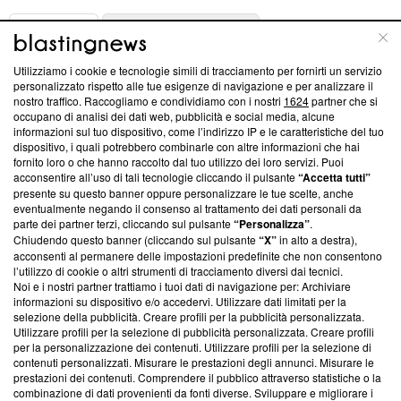
ABOUT
LINEA EDITORIALE
Utilizziamo i cookie e tecnologie simili di tracciamento per fornirti un servizio
Questa sezione offre informazioni trasparenti su Blasting
personalizzato rispetto alle tue esigenze di navigazione e per analizzare il
nostro traffico. Raccogliamo e condividiamo con i nostri
1624
partner che si
News, sui nostri processi editoriali e su come ci impegniamo a
occupano di analisi dei dati web, pubblicità e social media, alcune
creare news di qualità. Inoltre, afferma la nostra aderenza a
informazioni sul tuo dispositivo, come l’indirizzo IP e le caratteristiche del tuo
‘Trust Project - News with Integrity’
Blasting News non è
dispositivo, i quali potrebbero combinarle con altre informazioni che hai
ancora membro del programma, ma ha richiesto di farne
fornito loro o che hanno raccolto dal tuo utilizzo dei loro servizi. Puoi
parte; Trust Project non ha ancora effettuato una verifica di
acconsentire all’uso di tali tecnologie cliccando il pulsante
“Accetta tutti”
conformità agli standard.
presente su questo banner oppure personalizzare le tue scelte, anche
eventualmente negando il consenso al trattamento dei dati personali da
parte dei partner terzi, cliccando sul pulsante
“Personalizza”
.
Su di noi
Chiudendo questo banner (cliccando sul pulsante
“X”
in alto a destra),
acconsenti al permanere delle impostazioni predefinite che non consentono
Team editoriale
l’utilizzo di cookie o altri strumenti di tracciamento diversi dai tecnici.
Noi e i nostri partner trattiamo i tuoi dati di navigazione per: Archiviare
Corporate
informazioni su dispositivo e/o accedervi. Utilizzare dati limitati per la
selezione della pubblicità. Creare profili per la pubblicità personalizzata.
Redazione
Utilizzare profili per la selezione di pubblicità personalizzata. Creare profili
per la personalizzazione dei contenuti. Utilizzare profili per la selezione di
Informativa Privacy
contenuti personalizzati. Misurare le prestazioni degli annunci. Misurare le
prestazioni dei contenuti. Comprendere il pubblico attraverso statistiche o la
Cookie Policy
combinazione di dati provenienti da fonti diverse. Sviluppare e migliorare i