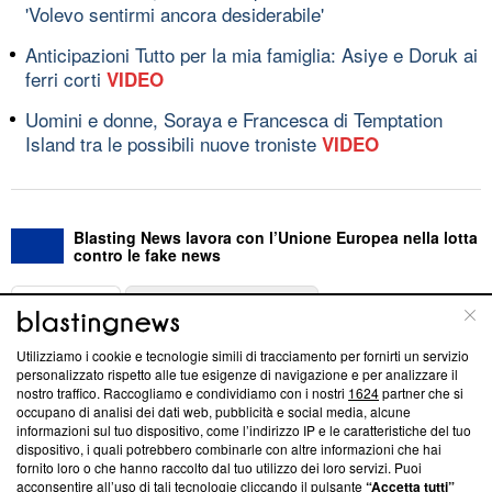
'Volevo sentirmi ancora desiderabile'
Anticipazioni Tutto per la mia famiglia: Asiye e Doruk ai
ferri corti
VIDEO
Uomini e donne, Soraya e Francesca di Temptation
Island tra le possibili nuove troniste
VIDEO
Blasting News lavora con l’Unione Europea nella lotta
contro le fake news
ABOUT
LINEA EDITORIALE
Utilizziamo i cookie e tecnologie simili di tracciamento per fornirti un servizio
Questa sezione offre informazioni trasparenti su Blasting
personalizzato rispetto alle tue esigenze di navigazione e per analizzare il
nostro traffico. Raccogliamo e condividiamo con i nostri
1624
partner che si
News, sui nostri processi editoriali e su come ci impegniamo a
occupano di analisi dei dati web, pubblicità e social media, alcune
creare news di qualità. Inoltre, afferma la nostra aderenza a
informazioni sul tuo dispositivo, come l’indirizzo IP e le caratteristiche del tuo
‘Trust Project - News with Integrity’
Blasting News non è
dispositivo, i quali potrebbero combinarle con altre informazioni che hai
ancora membro del programma, ma ha richiesto di farne
fornito loro o che hanno raccolto dal tuo utilizzo dei loro servizi. Puoi
parte; Trust Project non ha ancora effettuato una verifica di
acconsentire all’uso di tali tecnologie cliccando il pulsante
“Accetta tutti”