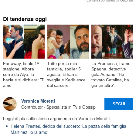
Content sponsored by Outbrain
Di tendenza oggi
Far away, finale 1ª
Tutto per la mia
La Promessa, trame
stagione: Albora
famiglia, spoiler 5
Spagna, detective
corre da Alya, la
agosto: Erhan si
gela Adriano: 'Ho
bacia e si dichiara: 'Ti
sveglia e Kadir esce
trovato Catalina, ha
amo'
dal carcere
già un altro'
Veronica Moretti
SEGUI
Contributor · Specialista in Tv e Gossip
Leggi di più sullo stesso argomento da Veronica Moretti:
Helena Prestes, dedica del suocero: 'La pazza della famiglia
Martinez, io la amo'