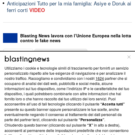
Anticipazioni Tutto per la mia famiglia: Asiye e Doruk ai
ferri corti
VIDEO
Blasting News lavora con l’Unione Europea nella lotta
contro le fake news
ABOUT
LINEA EDITORIALE
Utilizziamo i cookie e tecnologie simili di tracciamento per fornirti un servizio
Questa sezione offre informazioni trasparenti su Blasting
personalizzato rispetto alle tue esigenze di navigazione e per analizzare il
nostro traffico. Raccogliamo e condividiamo con i nostri
1624
partner che si
News, sui nostri processi editoriali e su come ci impegniamo a
occupano di analisi dei dati web, pubblicità e social media, alcune
creare news di qualità. Inoltre, afferma la nostra aderenza a
informazioni sul tuo dispositivo, come l’indirizzo IP e le caratteristiche del tuo
‘Trust Project - News with Integrity’
Blasting News non è
dispositivo, i quali potrebbero combinarle con altre informazioni che hai
ancora membro del programma, ma ha richiesto di farne
fornito loro o che hanno raccolto dal tuo utilizzo dei loro servizi. Puoi
parte; Trust Project non ha ancora effettuato una verifica di
acconsentire all’uso di tali tecnologie cliccando il pulsante
“Accetta tutti”
conformità agli standard.
presente su questo banner oppure personalizzare le tue scelte, anche
eventualmente negando il consenso al trattamento dei dati personali da
parte dei partner terzi, cliccando sul pulsante
“Personalizza”
.
Su di noi
Chiudendo questo banner (cliccando sul pulsante
“X”
in alto a destra),
acconsenti al permanere delle impostazioni predefinite che non consentono
Team editoriale