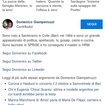
'La pazza della
haters: 'Quando la
Sardegna: 'Insieme
famiglia Martinez, io
persona è niente,
sulla spiaggia del
la amo'
l'offesa è zero'
Poetto'
Domenico Giampetruzzi
SEGUI
Contributor
Sono nato a Santeramo in Colle (Bari) nel 1984 e sono un grande
appassionato di politica, spettacolo, tv, gossip, calcio e cucina.
Sono laureato in SPRISE e ho conseguito il master in HRM.
Segui
Domenico
su Facebook
Segui
Domenico
su Twitter
Segui
Domenico
su Linkedin
Leggi di più sullo stesso argomento da Domenico Giampetruzzi:
Corona e Haiducii in concerto il 2 ottobre a Sammichele di Bari
Chi è Eugenia 'China' Suarez: attrice e modella argentina per
cui Icardi avrebbe perso la testa
Marina Marchione di 'Amici' parla di Maria De Filippi, carriera e
baby attori