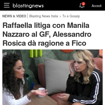
2
Accedi
NEWS & VIDEO
Blasting News Italia
>
Tv e Gossip
Raffaella litiga con Manila
Nazzaro al GF, Alessandro
Rosica dà ragione a Fico