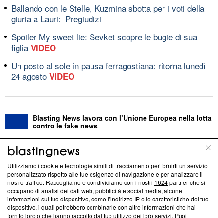
Ballando con le Stelle, Kuzmina sbotta per i voti della
giuria a Lauri: ‘Pregiudizi‘
Spoiler My sweet lie: Sevket scopre le bugie di sua
figlia
VIDEO
Un posto al sole in pausa ferragostiana: ritorna lunedì
24 agosto
VIDEO
Blasting News lavora con l’Unione Europea nella lotta
contro le fake news
ABOUT
LINEA EDITORIALE
Utilizziamo i cookie e tecnologie simili di tracciamento per fornirti un servizio
personalizzato rispetto alle tue esigenze di navigazione e per analizzare il
Questa sezione offre informazioni trasparenti su Blasting
nostro traffico. Raccogliamo e condividiamo con i nostri
1624
partner che si
News, sui nostri processi editoriali e su come ci impegniamo a
occupano di analisi dei dati web, pubblicità e social media, alcune
creare news di qualità. Inoltre, afferma la nostra aderenza a
informazioni sul tuo dispositivo, come l’indirizzo IP e le caratteristiche del tuo
‘Trust Project - News with Integrity’
Blasting News non è
dispositivo, i quali potrebbero combinarle con altre informazioni che hai
fornito loro o che hanno raccolto dal tuo utilizzo dei loro servizi. Puoi
ancora membro del programma, ma ha richiesto di farne