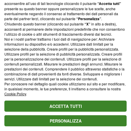
acconsentire all’uso di tali tecnologie cliccando il pulsante
“Accetta tutti”
parte; Trust Project non ha ancora effettuato una verifica di
presente su questo banner oppure personalizzare le tue scelte, anche
conformità agli standard.
eventualmente negando il consenso al trattamento dei dati personali da
parte dei partner terzi, cliccando sul pulsante
“Personalizza”
.
Su di noi
Chiudendo questo banner (cliccando sul pulsante
“X”
in alto a destra),
acconsenti al permanere delle impostazioni predefinite che non consentono
Team editoriale
l’utilizzo di cookie o altri strumenti di tracciamento diversi dai tecnici.
Noi e i nostri partner trattiamo i tuoi dati di navigazione per: Archiviare
Corporate
informazioni su dispositivo e/o accedervi. Utilizzare dati limitati per la
selezione della pubblicità. Creare profili per la pubblicità personalizzata.
Redazione
Utilizzare profili per la selezione di pubblicità personalizzata. Creare profili
per la personalizzazione dei contenuti. Utilizzare profili per la selezione di
Informativa Privacy
contenuti personalizzati. Misurare le prestazioni degli annunci. Misurare le
prestazioni dei contenuti. Comprendere il pubblico attraverso statistiche o la
Cookie Policy
combinazione di dati provenienti da fonti diverse. Sviluppare e migliorare i
servizi. Utilizzare dati limitati per la selezione dei contenuti.
Per conoscere nel dettaglio quali cookie utilizziamo sul sito e per modificare,
Blasting SA, IDI CHE-247.845.224, Via Carlo Frasca, 3 - 6900
in qualsiasi momento, le tue preferenze, ti invitiamo a consultare la nostra
Lugano (Svizzera) Tel:
+39 0690258937
Cookie Policy
.
© 2026 Blasting News
ACCETTA TUTTI
PERSONALIZZA