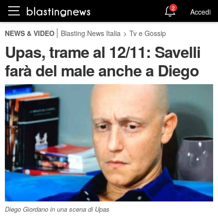
2
Accedi
NEWS & VIDEO
Blasting News Italia
>
Tv e Gossip
Upas, trame al 12/11: Savelli
farà del male anche a Diego
Diego Giordano in una scena di Upas