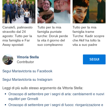
Canale5, palinsesto
Tutto per la mia
Tutto per la mia
stravolto dal 24
famiglia puntate
famiglia trame
agosto: Tutto per la
turche: Doruk perde
Turche: Kadir scopre
mia famiglia e Far
la vita il giorno del
che Akif ha tolto la
Away spostati
suo compleanno
vita a suo padre
Vittoria Stella
SEGUI
Contributor
Segui
Mariavictoria
su Facebook
Segui
Mariavictoria
su Instagram
Leggi di più sullo stesso argomento da Vittoria Stella:
Oroscopo di settembre per i segni di aria: cambiamenti e nuovi
equilibri per Grmelli
Oroscopo di settembre per i segni di fuoco: riorganizzazione e