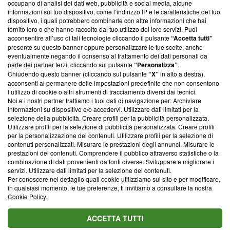
occupano di analisi dei dati web, pubblicità e social media, alcune
creare news di qualità. Inoltre, afferma la nostra aderenza a
informazioni sul tuo dispositivo, come l’indirizzo IP e le caratteristiche del tuo
‘Trust Project - News with Integrity’
Blasting News non è
dispositivo, i quali potrebbero combinarle con altre informazioni che hai
ancora membro del programma, ma ha richiesto di farne
fornito loro o che hanno raccolto dal tuo utilizzo dei loro servizi. Puoi
parte; Trust Project non ha ancora effettuato una verifica di
acconsentire all’uso di tali tecnologie cliccando il pulsante
“Accetta tutti”
conformità agli standard.
presente su questo banner oppure personalizzare le tue scelte, anche
eventualmente negando il consenso al trattamento dei dati personali da
parte dei partner terzi, cliccando sul pulsante
“Personalizza”
.
Su di noi
Chiudendo questo banner (cliccando sul pulsante
“X”
in alto a destra),
acconsenti al permanere delle impostazioni predefinite che non consentono
Team editoriale
l’utilizzo di cookie o altri strumenti di tracciamento diversi dai tecnici.
Noi e i nostri partner trattiamo i tuoi dati di navigazione per: Archiviare
Corporate
informazioni su dispositivo e/o accedervi. Utilizzare dati limitati per la
selezione della pubblicità. Creare profili per la pubblicità personalizzata.
Redazione
Utilizzare profili per la selezione di pubblicità personalizzata. Creare profili
per la personalizzazione dei contenuti. Utilizzare profili per la selezione di
Informativa Privacy
contenuti personalizzati. Misurare le prestazioni degli annunci. Misurare le
prestazioni dei contenuti. Comprendere il pubblico attraverso statistiche o la
Cookie Policy
combinazione di dati provenienti da fonti diverse. Sviluppare e migliorare i
servizi. Utilizzare dati limitati per la selezione dei contenuti.
Blasting SA, IDI CHE-247.845.224, Via Carlo Frasca, 3 - 6900
Per conoscere nel dettaglio quali cookie utilizziamo sul sito e per modificare,
Lugano (Svizzera) Tel:
+39 0690258937
in qualsiasi momento, le tue preferenze, ti invitiamo a consultare la nostra
Cookie Policy
.
© 2026 Blasting News
ACCETTA TUTTI