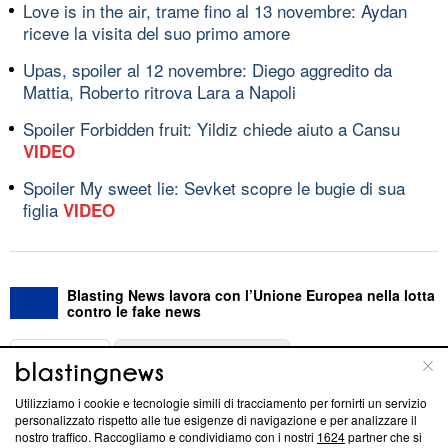
Love is in the air, trame fino al 13 novembre: Aydan
riceve la visita del suo primo amore
Upas, spoiler al 12 novembre: Diego aggredito da
Mattia, Roberto ritrova Lara a Napoli
Spoiler Forbidden fruit: Yildiz chiede aiuto a Cansu
VIDEO
Spoiler My sweet lie: Sevket scopre le bugie di sua
figlia
VIDEO
Blasting News lavora con l’Unione Europea nella lotta
contro le fake news
ABOUT
LINEA EDITORIALE
Utilizziamo i cookie e tecnologie simili di tracciamento per fornirti un servizio
Questa sezione offre informazioni trasparenti su Blasting
personalizzato rispetto alle tue esigenze di navigazione e per analizzare il
nostro traffico. Raccogliamo e condividiamo con i nostri
1624
partner che si
News, sui nostri processi editoriali e su come ci impegniamo a