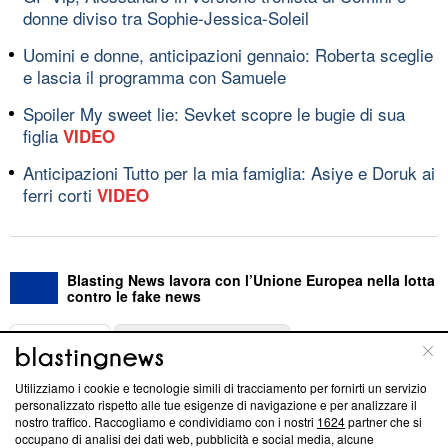
donne diviso tra Sophie-Jessica-Soleil
Uomini e donne, anticipazioni gennaio: Roberta sceglie
e lascia il programma con Samuele
Spoiler My sweet lie: Sevket scopre le bugie di sua
figlia
VIDEO
Anticipazioni Tutto per la mia famiglia: Asiye e Doruk ai
ferri corti
VIDEO
Blasting News lavora con l’Unione Europea nella lotta
contro le fake news
ABOUT
LINEA EDITORIALE
Utilizziamo i cookie e tecnologie simili di tracciamento per fornirti un servizio
Questa sezione offre informazioni trasparenti su Blasting
personalizzato rispetto alle tue esigenze di navigazione e per analizzare il
nostro traffico. Raccogliamo e condividiamo con i nostri
1624
partner che si
News, sui nostri processi editoriali e su come ci impegniamo a
occupano di analisi dei dati web, pubblicità e social media, alcune
creare news di qualità. Inoltre, afferma la nostra aderenza a