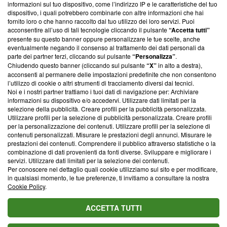
informazioni sul tuo dispositivo, come l’indirizzo IP e le caratteristiche del tuo
‘Trust Project - News with Integrity’
Blasting News non è
dispositivo, i quali potrebbero combinarle con altre informazioni che hai
ancora membro del programma, ma ha richiesto di farne
fornito loro o che hanno raccolto dal tuo utilizzo dei loro servizi. Puoi
parte; Trust Project non ha ancora effettuato una verifica di
acconsentire all’uso di tali tecnologie cliccando il pulsante
“Accetta tutti”
conformità agli standard.
presente su questo banner oppure personalizzare le tue scelte, anche
eventualmente negando il consenso al trattamento dei dati personali da
parte dei partner terzi, cliccando sul pulsante
“Personalizza”
.
Su di noi
Chiudendo questo banner (cliccando sul pulsante
“X”
in alto a destra),
acconsenti al permanere delle impostazioni predefinite che non consentono
Team editoriale
l’utilizzo di cookie o altri strumenti di tracciamento diversi dai tecnici.
Noi e i nostri partner trattiamo i tuoi dati di navigazione per: Archiviare
Corporate
informazioni su dispositivo e/o accedervi. Utilizzare dati limitati per la
selezione della pubblicità. Creare profili per la pubblicità personalizzata.
Redazione
Utilizzare profili per la selezione di pubblicità personalizzata. Creare profili
per la personalizzazione dei contenuti. Utilizzare profili per la selezione di
Informativa Privacy
contenuti personalizzati. Misurare le prestazioni degli annunci. Misurare le
prestazioni dei contenuti. Comprendere il pubblico attraverso statistiche o la
Cookie Policy
combinazione di dati provenienti da fonti diverse. Sviluppare e migliorare i
servizi. Utilizzare dati limitati per la selezione dei contenuti.
Blasting SA, IDI CHE-247.845.224, Via Carlo Frasca, 3 - 6900
Per conoscere nel dettaglio quali cookie utilizziamo sul sito e per modificare,
Lugano (Svizzera) Tel:
+39 0690258937
in qualsiasi momento, le tue preferenze, ti invitiamo a consultare la nostra
Cookie Policy
.
© 2026 Blasting News
ACCETTA TUTTI