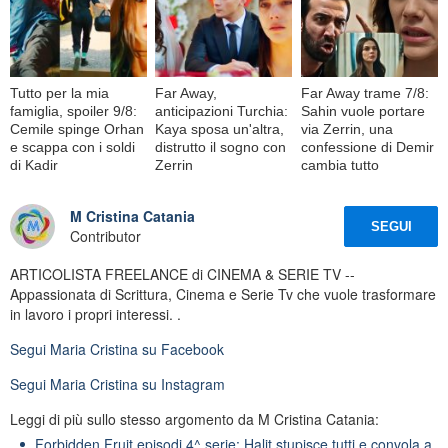
Tutto per la mia
Far Away,
Far Away trame 7/8:
famiglia, spoiler 9/8:
anticipazioni Turchia:
Sahin vuole portare
Cemile spinge Orhan
Kaya sposa un'altra,
via Zerrin, una
e scappa con i soldi
distrutto il sogno con
confessione di Demir
di Kadir
Zerrin
cambia tutto
M Cristina Catania
SEGUI
Contributor
ARTICOLISTA FREELANCE di CINEMA & SERIE TV --
Appassionata di Scrittura, Cinema e Serie Tv che vuole trasformare
in lavoro i propri interessi. .
Segui
Maria Cristina
su Facebook
Segui
Maria Cristina
su Instagram
Leggi di più sullo stesso argomento da M Cristina Catania:
Forbidden Fruit episodi 4^ serie: Halit stupisce tutti e convola a