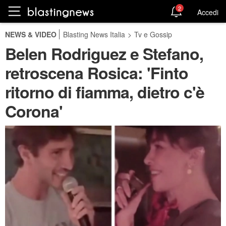
2
Accedi
NEWS & VIDEO
Blasting News Italia
>
Tv e Gossip
Belen Rodriguez e Stefano,
retroscena Rosica: 'Finto
ritorno di fiamma, dietro c'è
Corona'