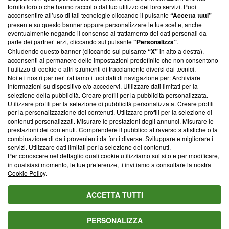
ancora membro del programma, ma ha richiesto di farne
fornito loro o che hanno raccolto dal tuo utilizzo dei loro servizi. Puoi
parte; Trust Project non ha ancora effettuato una verifica di
acconsentire all’uso di tali tecnologie cliccando il pulsante
“Accetta tutti”
conformità agli standard.
presente su questo banner oppure personalizzare le tue scelte, anche
eventualmente negando il consenso al trattamento dei dati personali da
parte dei partner terzi, cliccando sul pulsante
“Personalizza”
.
Su di noi
Chiudendo questo banner (cliccando sul pulsante
“X”
in alto a destra),
acconsenti al permanere delle impostazioni predefinite che non consentono
Team editoriale
l’utilizzo di cookie o altri strumenti di tracciamento diversi dai tecnici.
Noi e i nostri partner trattiamo i tuoi dati di navigazione per: Archiviare
Corporate
informazioni su dispositivo e/o accedervi. Utilizzare dati limitati per la
selezione della pubblicità. Creare profili per la pubblicità personalizzata.
Redazione
Utilizzare profili per la selezione di pubblicità personalizzata. Creare profili
per la personalizzazione dei contenuti. Utilizzare profili per la selezione di
Informativa Privacy
contenuti personalizzati. Misurare le prestazioni degli annunci. Misurare le
prestazioni dei contenuti. Comprendere il pubblico attraverso statistiche o la
Cookie Policy
combinazione di dati provenienti da fonti diverse. Sviluppare e migliorare i
servizi. Utilizzare dati limitati per la selezione dei contenuti.
Blasting SA, IDI CHE-247.845.224, Via Carlo Frasca, 3 - 6900
Per conoscere nel dettaglio quali cookie utilizziamo sul sito e per modificare,
Lugano (Svizzera) Tel:
+39 0690258937
in qualsiasi momento, le tue preferenze, ti invitiamo a consultare la nostra
Cookie Policy
.
© 2026 Blasting News
ACCETTA TUTTI
PERSONALIZZA