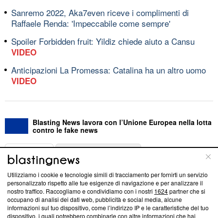
Sanremo 2022, Aka7even riceve i complimenti di
Raffaele Renda: 'Impeccabile come sempre'
Spoiler Forbidden fruit: Yildiz chiede aiuto a Cansu
VIDEO
Anticipazioni La Promessa: Catalina ha un altro uomo
VIDEO
Blasting News lavora con l’Unione Europea nella lotta
contro le fake news
ABOUT
LINEA EDITORIALE
Utilizziamo i cookie e tecnologie simili di tracciamento per fornirti un servizio
Questa sezione offre informazioni trasparenti su Blasting
personalizzato rispetto alle tue esigenze di navigazione e per analizzare il
nostro traffico. Raccogliamo e condividiamo con i nostri
1624
partner che si
News, sui nostri processi editoriali e su come ci impegniamo a
occupano di analisi dei dati web, pubblicità e social media, alcune
creare news di qualità. Inoltre, afferma la nostra aderenza a
informazioni sul tuo dispositivo, come l’indirizzo IP e le caratteristiche del tuo
‘Trust Project - News with Integrity’
Blasting News non è
dispositivo, i quali potrebbero combinarle con altre informazioni che hai