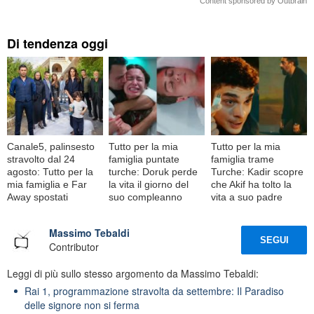
Content sponsored by Outbrain
Di tendenza oggi
Canale5, palinsesto
Tutto per la mia
Tutto per la mia
stravolto dal 24
famiglia puntate
famiglia trame
agosto: Tutto per la
turche: Doruk perde
Turche: Kadir scopre
mia famiglia e Far
la vita il giorno del
che Akif ha tolto la
Away spostati
suo compleanno
vita a suo padre
Massimo Tebaldi
SEGUI
Contributor
Leggi di più sullo stesso argomento da Massimo Tebaldi:
Rai 1, programmazione stravolta da settembre: Il Paradiso
delle signore non si ferma