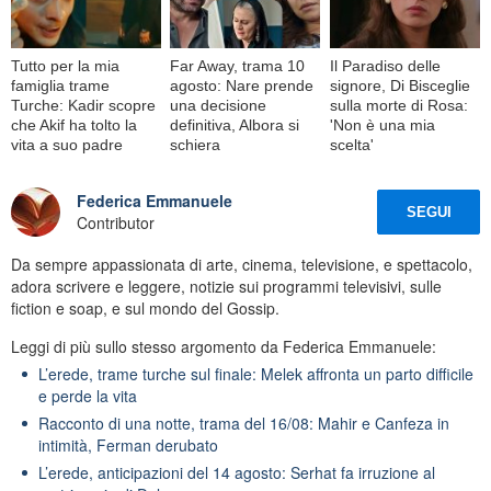
Tutto per la mia
Far Away, trama 10
Il Paradiso delle
famiglia trame
agosto: Nare prende
signore, Di Bisceglie
Turche: Kadir scopre
una decisione
sulla morte di Rosa:
che Akif ha tolto la
definitiva, Albora si
'Non è una mia
vita a suo padre
schiera
scelta'
Federica Emmanuele
SEGUI
Contributor
Da sempre appassionata di arte, cinema, televisione, e spettacolo,
adora scrivere e leggere, notizie sui programmi televisivi, sulle
fiction e soap, e sul mondo del Gossip.
Leggi di più sullo stesso argomento da Federica Emmanuele:
L’erede, trame turche sul finale: Melek affronta un parto difficile
e perde la vita
Racconto di una notte, trama del 16/08: Mahir e Canfeza in
intimità, Ferman derubato
L’erede, anticipazioni del 14 agosto: Serhat fa irruzione al