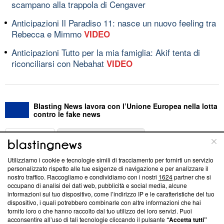
scampano alla trappola di Cengaver
Anticipazioni Il Paradiso 11: nasce un nuovo feeling tra
Rebecca e Mimmo
VIDEO
Anticipazioni Tutto per la mia famiglia: Akif tenta di
riconciliarsi con Nebahat
VIDEO
Blasting News lavora con l’Unione Europea nella lotta
contro le fake news
ABOUT
LINEA EDITORIALE
Utilizziamo i cookie e tecnologie simili di tracciamento per fornirti un servizio
Questa sezione offre informazioni trasparenti su Blasting
personalizzato rispetto alle tue esigenze di navigazione e per analizzare il
nostro traffico. Raccogliamo e condividiamo con i nostri
1624
partner che si
News, sui nostri processi editoriali e su come ci impegniamo a
occupano di analisi dei dati web, pubblicità e social media, alcune
creare news di qualità. Inoltre, afferma la nostra aderenza a
informazioni sul tuo dispositivo, come l’indirizzo IP e le caratteristiche del tuo
‘Trust Project - News with Integrity’
Blasting News non è
dispositivo, i quali potrebbero combinarle con altre informazioni che hai
ancora membro del programma, ma ha richiesto di farne
fornito loro o che hanno raccolto dal tuo utilizzo dei loro servizi. Puoi
parte; Trust Project non ha ancora effettuato una verifica di
acconsentire all’uso di tali tecnologie cliccando il pulsante
“Accetta tutti”