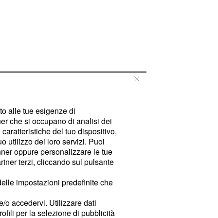
tto alle tue esigenze di
er che si occupano di analisi dei
caratteristiche del tuo dispositivo,
 utilizzo dei loro servizi. Puoi
ner oppure personalizzare le tue
tner terzi, cliccando sul pulsante
delle impostazioni predefinite che
e/o accedervi. Utilizzare dati
rofili per la selezione di pubblicità