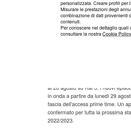
Rai 3 non troveranno le nuove punta
personalizzata. Creare profili per 
Misurare le prestazioni degli annun
assoluta, bensì la riproposizione de
combinazione di dati provenienti da 
di Mirko".
contenuti.
Per conoscere nel dettaglio quali c
Trattasi della prima delle due sett
consultare la nostra
Cookie Policy
la soap opera in occasione della co
Inizia la pausa estiva
al sole: ecco quando 
Un posto al sole, infatti, non è in
al 26 agosto su Rai 3: i nuovi epi
in onda a partire da lunedì 29 agos
fascia dell'access prime time. Un a
confermato per tutta la prossima sta
2022/2023.