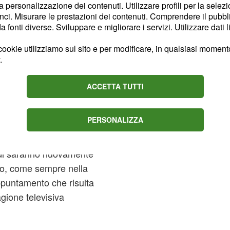
te in prima visione
la personalizzazione dei contenuti. Utilizzare profili per la selez
ci. Misurare le prestazioni dei contenuti. Comprendere il pubblic
l programma "I mestieri
fonti diverse. Sviluppare e migliorare i servizi. Utilizzare dati l
ookie utilizziamo sul sito e per modificare, in qualsiasi momento,
imane di sospensione per
.
nsueta pausa estiva.
ACCETTA TUTTI
 per Un posto
ritorna in onda
PERSONALIZZA
 programma neppure dal 22
sodi saranno nuovamente
to, come sempre nella
ppuntamento che risulta
gione televisiva