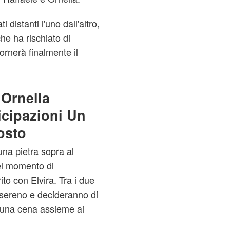
 distanti l'uno dall'altro,
che ha rischiato di
tornerà finalmente il
 Ornella
icipazioni Un
osto
 una pietra sopra al
uel momento di
o con Elvira. Tra i due
l sereno e decideranno di
n una cena assieme ai