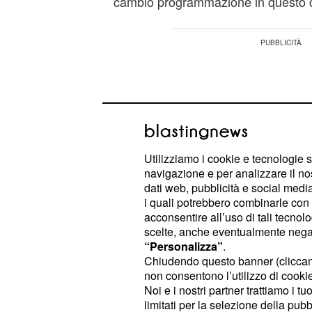
cambio programmazione in questo c
Utilizziamo i cookie e tecnologie s
navigazione e per analizzare il no
dati web, pubblicità e social media,
i quali potrebbero combinarle con a
acconsentire all’uso di tali tecnol
scelte, anche eventualmente negand
“Personalizza”
.
Chiudendo questo banner (clicca
non consentono l’utilizzo di cookie 
La soap sarà in pausa dal 15 al 19 a
Noi e i nostri partner trattiamo i t
appassionati della soap che si coll
limitati per la selezione della pubb