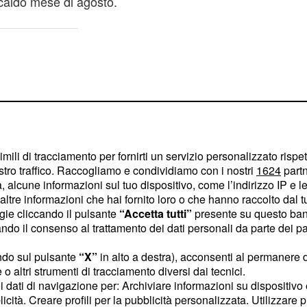
aldo mese di agosto.
imili di tracciamento per fornirti un servizio personalizzato rispe
stro traffico. Raccogliamo e condividiamo con i nostri
1624
partn
 alcune informazioni sul tuo dispositivo, come l’indirizzo IP e le 
ltre informazioni che hai fornito loro o che hanno raccolto dal tuo
ogie cliccando il pulsante
“Accetta tutti”
presente su questo ban
o il consenso al trattamento dei dati personali da parte dei par
ndo sul pulsante
“X”
in alto a destra), acconsenti al permanere 
o altri strumenti di tracciamento diversi dai tecnici.
gosto: gli spettatori e
uoi dati di navigazione per: Archiviare informazioni su dispositivo 
egheranno alle 20:45 su
licità. Creare profili per la pubblicità personalizzata. Utilizzare p