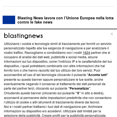
Blasting News lavora con l’Unione Europea nella lotta
contro le fake news
ABOUT
LINEA EDITORIALE
Utilizziamo i cookie e tecnologie simili di tracciamento per fornirti un servizio
personalizzato rispetto alle tue esigenze di navigazione e per analizzare il
Questa sezione offre informazioni trasparenti su Blasting
nostro traffico. Raccogliamo e condividiamo con i nostri
1624
partner che si
News, sui nostri processi editoriali e su come ci impegniamo a
occupano di analisi dei dati web, pubblicità e social media, alcune
creare news di qualità. Inoltre, afferma la nostra aderenza a
informazioni sul tuo dispositivo, come l’indirizzo IP e le caratteristiche del tuo
‘Trust Project - News with Integrity’
Blasting News non è
dispositivo, i quali potrebbero combinarle con altre informazioni che hai
fornito loro o che hanno raccolto dal tuo utilizzo dei loro servizi. Puoi
ancora membro del programma, ma ha richiesto di farne
acconsentire all’uso di tali tecnologie cliccando il pulsante
“Accetta tutti”
parte; Trust Project non ha ancora effettuato una verifica di
presente su questo banner oppure personalizzare le tue scelte, anche
conformità agli standard.
eventualmente negando il consenso al trattamento dei dati personali da
parte dei partner terzi, cliccando sul pulsante
“Personalizza”
.
Su di noi
Chiudendo questo banner (cliccando sul pulsante
“X”
in alto a destra),
acconsenti al permanere delle impostazioni predefinite che non consentono
Team editoriale
l’utilizzo di cookie o altri strumenti di tracciamento diversi dai tecnici.
Noi e i nostri partner trattiamo i tuoi dati di navigazione per: Archiviare
Corporate
informazioni su dispositivo e/o accedervi. Utilizzare dati limitati per la
selezione della pubblicità. Creare profili per la pubblicità personalizzata.