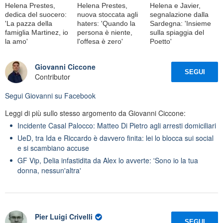
Helena Prestes,
Helena Prestes,
Helena e Javier,
dedica del suocero:
nuova stoccata agli
segnalazione dalla
'La pazza della
haters: 'Quando la
Sardegna: 'Insieme
famiglia Martinez, io
persona è niente,
sulla spiaggia del
la amo'
l'offesa è zero'
Poetto'
Giovanni Ciccone
SEGUI
Contributor
Segui
Giovanni
su Facebook
Leggi di più sullo stesso argomento da Giovanni Ciccone:
Incidente Casal Palocco: Matteo Di Pietro agli arresti domiciliari
UeD, tra Ida e Riccardo è davvero finita: lei lo blocca sui social
e si scambiano accuse
GF Vip, Delia infastidita da Alex lo avverte: 'Sono io la tua
donna, nessun'altra'
Pier Luigi Crivelli
SEGUI