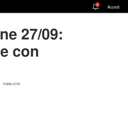
2
Accedi
one 27/09:
de con