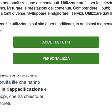
i ancora
e
Gemma
la personalizzazione dei contenuti. Utilizzare profili per la selez
ci. Misurare le prestazioni dei contenuti. Comprendere il pubblic
fonti diverse. Sviluppare e migliorare i servizi. Utilizzare dati l
he ha fatto con
ieri
Elena
ookie utilizziamo sul sito e per modificare, in qualsiasi momento,
.
a loro non è successo
ACCETTA TUTTI
 la torinese e il 57enne
ng-show è al centro delle
PERSONALIZZA
, sono riusciti a
lla
brutta lite che hanno
: la
è
riappacificazione
ippi, che ha chiesto ai
creti.