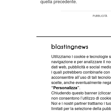
quella precedente.
Utilizziamo i cookie e tecnologie s
navigazione e per analizzare il no
dati web, pubblicità e social media,
i quali potrebbero combinarle con a
acconsentire all’uso di tali tecnol
scelte, anche eventualmente negand
“Personalizza”
.
Chiudendo questo banner (clicca
non consentono l’utilizzo di cookie 
Dando un'occhiata alle anticipazioni
Noi e i nostri partner trattiamo i t
blog "Isa&Chia" in questi minuti, ci 
limitati per la selezione della pubb