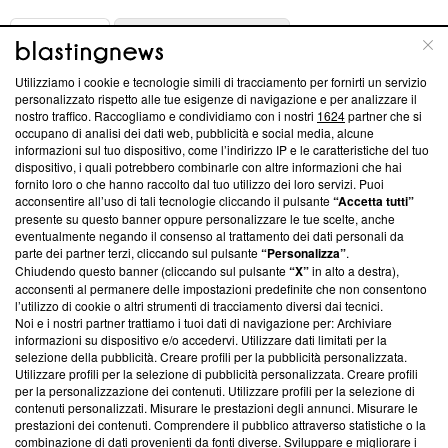
ABOUT
LINEA EDITORIALE
Utilizziamo i cookie e tecnologie simili di tracciamento per fornirti un servizio
Questa sezione offre informazioni trasparenti su Blasting
personalizzato rispetto alle tue esigenze di navigazione e per analizzare il
nostro traffico. Raccogliamo e condividiamo con i nostri
1624
partner che si
News, sui nostri processi editoriali e su come ci impegniamo a
occupano di analisi dei dati web, pubblicità e social media, alcune
creare news di qualità. Inoltre, afferma la nostra aderenza a
informazioni sul tuo dispositivo, come l’indirizzo IP e le caratteristiche del tuo
‘Trust Project - News with Integrity’
Blasting News non è
dispositivo, i quali potrebbero combinarle con altre informazioni che hai
ancora membro del programma, ma ha richiesto di farne
fornito loro o che hanno raccolto dal tuo utilizzo dei loro servizi. Puoi
parte; Trust Project non ha ancora effettuato una verifica di
acconsentire all’uso di tali tecnologie cliccando il pulsante
“Accetta tutti”
conformità agli standard.
presente su questo banner oppure personalizzare le tue scelte, anche
eventualmente negando il consenso al trattamento dei dati personali da
parte dei partner terzi, cliccando sul pulsante
“Personalizza”
.
Su di noi
Chiudendo questo banner (cliccando sul pulsante
“X”
in alto a destra),
acconsenti al permanere delle impostazioni predefinite che non consentono
Team editoriale
l’utilizzo di cookie o altri strumenti di tracciamento diversi dai tecnici.
Noi e i nostri partner trattiamo i tuoi dati di navigazione per: Archiviare
Corporate
informazioni su dispositivo e/o accedervi. Utilizzare dati limitati per la
selezione della pubblicità. Creare profili per la pubblicità personalizzata.
Redazione
Utilizzare profili per la selezione di pubblicità personalizzata. Creare profili
per la personalizzazione dei contenuti. Utilizzare profili per la selezione di
Informativa Privacy
contenuti personalizzati. Misurare le prestazioni degli annunci. Misurare le
prestazioni dei contenuti. Comprendere il pubblico attraverso statistiche o la
Cookie Policy
combinazione di dati provenienti da fonti diverse. Sviluppare e migliorare i