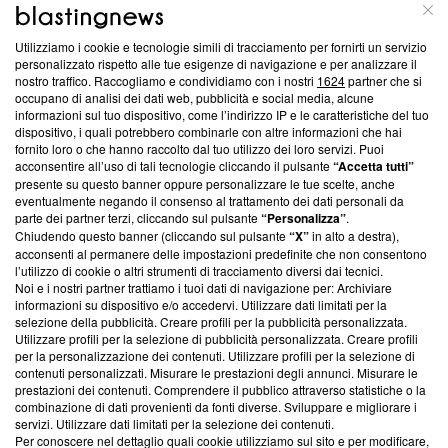
ABOUT
LINEA EDITORIALE
Utilizziamo i cookie e tecnologie simili di tracciamento per fornirti un servizio
Questa sezione offre informazioni trasparenti su Blasting
personalizzato rispetto alle tue esigenze di navigazione e per analizzare il
nostro traffico. Raccogliamo e condividiamo con i nostri
1624
partner che si
News, sui nostri processi editoriali e su come ci impegniamo a
occupano di analisi dei dati web, pubblicità e social media, alcune
creare news di qualità. Inoltre, afferma la nostra aderenza a
informazioni sul tuo dispositivo, come l’indirizzo IP e le caratteristiche del tuo
‘Trust Project - News with Integrity’
Blasting News non è
dispositivo, i quali potrebbero combinarle con altre informazioni che hai
ancora membro del programma, ma ha richiesto di farne
fornito loro o che hanno raccolto dal tuo utilizzo dei loro servizi. Puoi
parte; Trust Project non ha ancora effettuato una verifica di
acconsentire all’uso di tali tecnologie cliccando il pulsante
“Accetta tutti”
conformità agli standard.
presente su questo banner oppure personalizzare le tue scelte, anche
eventualmente negando il consenso al trattamento dei dati personali da
parte dei partner terzi, cliccando sul pulsante
“Personalizza”
.
Su di noi
Chiudendo questo banner (cliccando sul pulsante
“X”
in alto a destra),
acconsenti al permanere delle impostazioni predefinite che non consentono
Team editoriale
l’utilizzo di cookie o altri strumenti di tracciamento diversi dai tecnici.
Noi e i nostri partner trattiamo i tuoi dati di navigazione per: Archiviare
Corporate
informazioni su dispositivo e/o accedervi. Utilizzare dati limitati per la
selezione della pubblicità. Creare profili per la pubblicità personalizzata.
Redazione
Utilizzare profili per la selezione di pubblicità personalizzata. Creare profili
per la personalizzazione dei contenuti. Utilizzare profili per la selezione di
Informativa Privacy
contenuti personalizzati. Misurare le prestazioni degli annunci. Misurare le
prestazioni dei contenuti. Comprendere il pubblico attraverso statistiche o la
Cookie Policy
combinazione di dati provenienti da fonti diverse. Sviluppare e migliorare i
servizi. Utilizzare dati limitati per la selezione dei contenuti.
Blasting SA, IDI CHE-247.845.224, Via Carlo Frasca, 3 - 6900
Per conoscere nel dettaglio quali cookie utilizziamo sul sito e per modificare,