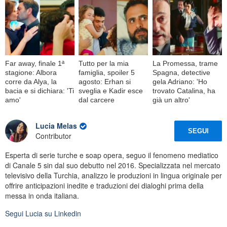
Far away, finale 1ª
Tutto per la mia
La Promessa, trame
stagione: Albora
famiglia, spoiler 5
Spagna, detective
corre da Alya, la
agosto: Erhan si
gela Adriano: 'Ho
bacia e si dichiara: 'Ti
sveglia e Kadir esce
trovato Catalina, ha
amo'
dal carcere
già un altro'
Lucia Melas
SEGUI
Contributor
Esperta di serie turche e soap opera, seguo il fenomeno mediatico
di Canale 5 sin dal suo debutto nel 2016. Specializzata nel mercato
televisivo della Turchia, analizzo le produzioni in lingua originale per
offrire anticipazioni inedite e traduzioni dei dialoghi prima della
messa in onda italiana.
Segui
Lucia
su Linkedin