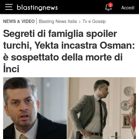
2
Accedi
NEWS & VIDEO
Blasting News Italia
>
Tv e Gossip
Segreti di famiglia spoiler
turchi, Yekta incastra Osman:
è sospettato della morte di
İnci