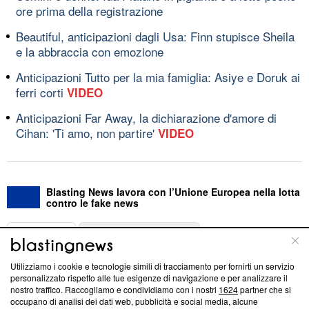
ore prima della registrazione
Beautiful, anticipazioni dagli Usa: Finn stupisce Sheila
e la abbraccia con emozione
Anticipazioni Tutto per la mia famiglia: Asiye e Doruk ai
ferri corti
VIDEO
Anticipazioni Far Away, la dichiarazione d'amore di
Cihan: 'Ti amo, non partire'
VIDEO
Blasting News lavora con l’Unione Europea nella lotta
contro le fake news
ABOUT
LINEA EDITORIALE
Utilizziamo i cookie e tecnologie simili di tracciamento per fornirti un servizio
Questa sezione offre informazioni trasparenti su Blasting
personalizzato rispetto alle tue esigenze di navigazione e per analizzare il
nostro traffico. Raccogliamo e condividiamo con i nostri
1624
partner che si
News, sui nostri processi editoriali e su come ci impegniamo a
occupano di analisi dei dati web, pubblicità e social media, alcune
creare news di qualità. Inoltre, afferma la nostra aderenza a