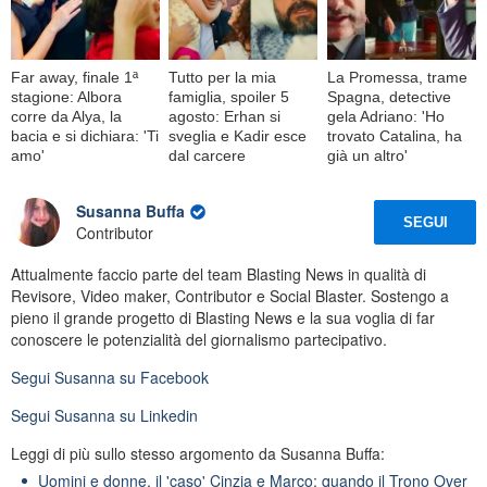
Far away, finale 1ª
Tutto per la mia
La Promessa, trame
stagione: Albora
famiglia, spoiler 5
Spagna, detective
corre da Alya, la
agosto: Erhan si
gela Adriano: 'Ho
bacia e si dichiara: 'Ti
sveglia e Kadir esce
trovato Catalina, ha
amo'
dal carcere
già un altro'
Susanna Buffa
SEGUI
Contributor
Attualmente faccio parte del team Blasting News in qualità di
Revisore, Video maker, Contributor e Social Blaster. Sostengo a
pieno il grande progetto di Blasting News e la sua voglia di far
conoscere le potenzialità del giornalismo partecipativo.
Segui
Susanna
su Facebook
Segui
Susanna
su Linkedin
Leggi di più sullo stesso argomento da Susanna Buffa:
Uomini e donne, il 'caso' Cinzia e Marco: quando il Trono Over