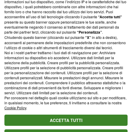
informazioni sul tuo dispositivo, come l’indirizzo IP e le caratteristiche del tuo
‘Trust Project - News with Integrity’
Blasting News non è
dispositivo, i quali potrebbero combinarle con altre informazioni che hai
ancora membro del programma, ma ha richiesto di farne
fornito loro o che hanno raccolto dal tuo utilizzo dei loro servizi. Puoi
parte; Trust Project non ha ancora effettuato una verifica di
acconsentire all’uso di tali tecnologie cliccando il pulsante
“Accetta tutti”
conformità agli standard.
presente su questo banner oppure personalizzare le tue scelte, anche
eventualmente negando il consenso al trattamento dei dati personali da
parte dei partner terzi, cliccando sul pulsante
“Personalizza”
.
Su di noi
Chiudendo questo banner (cliccando sul pulsante
“X”
in alto a destra),
acconsenti al permanere delle impostazioni predefinite che non consentono
Team editoriale
l’utilizzo di cookie o altri strumenti di tracciamento diversi dai tecnici.
Noi e i nostri partner trattiamo i tuoi dati di navigazione per: Archiviare
Corporate
informazioni su dispositivo e/o accedervi. Utilizzare dati limitati per la
selezione della pubblicità. Creare profili per la pubblicità personalizzata.
Redazione
Utilizzare profili per la selezione di pubblicità personalizzata. Creare profili
per la personalizzazione dei contenuti. Utilizzare profili per la selezione di
Informativa Privacy
contenuti personalizzati. Misurare le prestazioni degli annunci. Misurare le
prestazioni dei contenuti. Comprendere il pubblico attraverso statistiche o la
Cookie Policy
combinazione di dati provenienti da fonti diverse. Sviluppare e migliorare i
servizi. Utilizzare dati limitati per la selezione dei contenuti.
Blasting SA, IDI CHE-247.845.224, Via Carlo Frasca, 3 - 6900
Per conoscere nel dettaglio quali cookie utilizziamo sul sito e per modificare,
Lugano (Svizzera) Tel:
+39 0690258937
in qualsiasi momento, le tue preferenze, ti invitiamo a consultare la nostra
Cookie Policy
.
© 2026 Blasting News
ACCETTA TUTTI