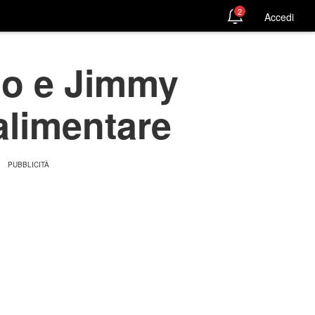
2
Accedi
llo e Jimmy
alimentare