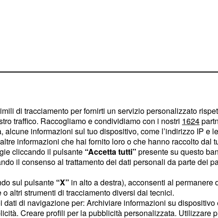
imili di tracciamento per fornirti un servizio personalizzato rispe
stro traffico. Raccogliamo e condividiamo con i nostri
1624
partn
 alcune informazioni sul tuo dispositivo, come l’indirizzo IP e le 
ricerche dei due ragazzi,
ltre informazioni che hai fornito loro o che hanno raccolto dal tuo
piano per liberarsi
ogie cliccando il pulsante
“Accetta tutti”
presente su questo ban
o il consenso al trattamento dei dati personali da parte dei par
amore.
ndo sul pulsante
“X”
in alto a destra), acconsenti al permanere 
rteranno però a
o altri strumenti di tracciamento diversi dai tecnici.
re dei due ragazzi porterà
uoi dati di navigazione per: Archiviare informazioni su dispositivo 
licità. Creare profili per la pubblicità personalizzata. Utilizzare p
fatti, quando