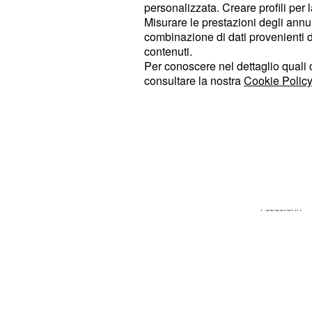
personalizzata. Creare profili per 
organizzeranno una spedizione contr
Misurare le prestazioni degli annun
spese sarà Manuela che avrà nuove
combinazione di dati provenienti da 
contenuti.
ad intervenire sarà inaspettatamen
Per conoscere nel dettaglio quali c
proposta che potrebbe cambiare il cor
consultare la nostra
Cookie Policy
Alla radio, Roberto proporrà il sostit
scelto, a Micaela la quale però non 
deciderà di fare di testa sua per dar
a Radio Golfo 99.