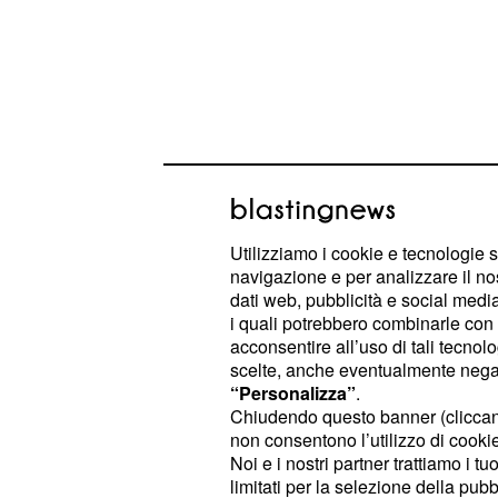
Utilizziamo i cookie e tecnologie s
navigazione e per analizzare il no
dati web, pubblicità e social media,
Valeria dal canto suo, ignara delle 
i quali potrebbero combinarle con a
continuerà ad elaborare un subdolo 
acconsentire all’uso di tali tecnol
scelte, anche eventualmente negand
definitivamente della sua rivale in 
“Personalizza”
.
Chiudendo questo banner (clicca
Le
po
indagini di Jimmy e Camillo
non consentono l’utilizzo di cookie 
conclusioni errate e la scelta di agi
Noi e i nostri partner trattiamo i t
limitati per la selezione della pubb
a delle conseguenze inaspettate. In