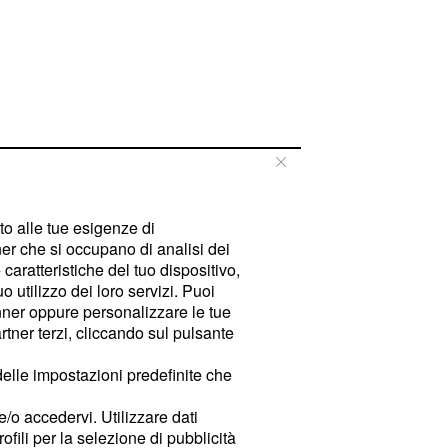
tto alle tue esigenze di
er che si occupano di analisi dei
caratteristiche del tuo dispositivo,
 utilizzo dei loro servizi. Puoi
ner oppure personalizzare le tue
tner terzi, cliccando sul pulsante
delle impostazioni predefinite che
e/o accedervi. Utilizzare dati
rofili per la selezione di pubblicità