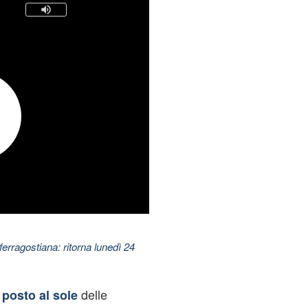
ferragostiana: ritorna lunedì 24
delle
posto al sole