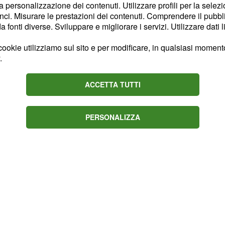
la personalizzazione dei contenuti. Utilizzare profili per la selez
o Valeria a farne le
ci. Misurare le prestazioni dei contenuti. Comprendere il pubblic
 tensioni con Niko. Ma
fonti diverse. Sviluppare e migliorare i servizi. Utilizzare dati l
te Micaela con una
ookie utilizziamo sul sito e per modificare, in qualsiasi momento,
so delle vite di tutti.
.
uto di Michele, da lui
ACCETTA TUTTI
sentirà ragioni e
e una sferzata di novità
PERSONALIZZA