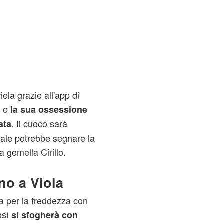
la grazie all'app di
i e
la sua ossessione
. Il cuoco sarà
ata
uale potrebbe segnare la
a gemella Cirillo.
no a Viola
 per la freddezza con
osì
si sfogherà con