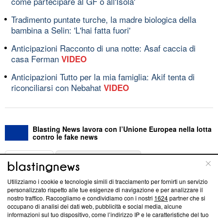
come partecipare al GF o all'Isola'
Tradimento puntate turche, la madre biologica della
bambina a Selin: 'L'hai fatta fuori'
Anticipazioni Racconto di una notte: Asaf caccia di
casa Ferman
VIDEO
Anticipazioni Tutto per la mia famiglia: Akif tenta di
riconciliarsi con Nebahat
VIDEO
Blasting News lavora con l’Unione Europea nella lotta
contro le fake news
ABOUT
LINEA EDITORIALE
Utilizziamo i cookie e tecnologie simili di tracciamento per fornirti un servizio
Questa sezione offre informazioni trasparenti su Blasting
personalizzato rispetto alle tue esigenze di navigazione e per analizzare il
nostro traffico. Raccogliamo e condividiamo con i nostri
1624
partner che si
News, sui nostri processi editoriali e su come ci impegniamo a
occupano di analisi dei dati web, pubblicità e social media, alcune
creare news di qualità. Inoltre, afferma la nostra aderenza a
informazioni sul tuo dispositivo, come l’indirizzo IP e le caratteristiche del tuo