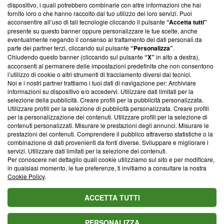
‘Trust Project - News with Integrity’
Blasting News non è
dispositivo, i quali potrebbero combinarle con altre informazioni che hai
ancora membro del programma, ma ha richiesto di farne
fornito loro o che hanno raccolto dal tuo utilizzo dei loro servizi. Puoi
parte; Trust Project non ha ancora effettuato una verifica di
acconsentire all’uso di tali tecnologie cliccando il pulsante
“Accetta tutti”
conformità agli standard.
presente su questo banner oppure personalizzare le tue scelte, anche
eventualmente negando il consenso al trattamento dei dati personali da
parte dei partner terzi, cliccando sul pulsante
“Personalizza”
.
Su di noi
Chiudendo questo banner (cliccando sul pulsante
“X”
in alto a destra),
acconsenti al permanere delle impostazioni predefinite che non consentono
Team editoriale
l’utilizzo di cookie o altri strumenti di tracciamento diversi dai tecnici.
Noi e i nostri partner trattiamo i tuoi dati di navigazione per: Archiviare
Corporate
informazioni su dispositivo e/o accedervi. Utilizzare dati limitati per la
selezione della pubblicità. Creare profili per la pubblicità personalizzata.
Redazione
Utilizzare profili per la selezione di pubblicità personalizzata. Creare profili
per la personalizzazione dei contenuti. Utilizzare profili per la selezione di
Informativa Privacy
contenuti personalizzati. Misurare le prestazioni degli annunci. Misurare le
prestazioni dei contenuti. Comprendere il pubblico attraverso statistiche o la
Cookie Policy
combinazione di dati provenienti da fonti diverse. Sviluppare e migliorare i
servizi. Utilizzare dati limitati per la selezione dei contenuti.
Blasting SA, IDI CHE-247.845.224, Via Carlo Frasca, 3 - 6900
Per conoscere nel dettaglio quali cookie utilizziamo sul sito e per modificare,
Lugano (Svizzera) Tel:
+39 0690258937
in qualsiasi momento, le tue preferenze, ti invitiamo a consultare la nostra
Cookie Policy
.
© 2026 Blasting News
ACCETTA TUTTI
PERSONALIZZA