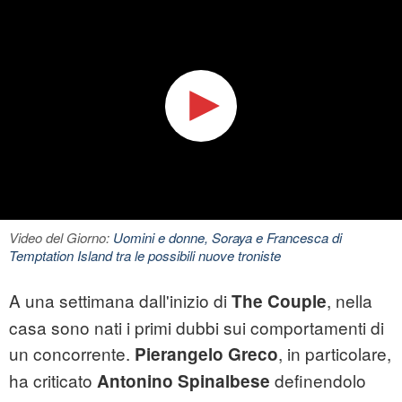
Video del Giorno:
Uomini e donne, Soraya e Francesca di
Temptation Island tra le possibili nuove troniste
A una settimana dall'inizio di
, nella
The Couple
casa sono nati i primi dubbi sui comportamenti di
un concorrente.
, in particolare,
Pierangelo Greco
ha criticato
definendolo
Antonino Spinalbese