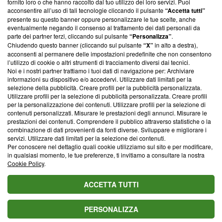
fornito loro o che hanno raccolto dal tuo utilizzo dei loro servizi. Puoi
parte; Trust Project non ha ancora effettuato una verifica di
acconsentire all’uso di tali tecnologie cliccando il pulsante
“Accetta tutti”
conformità agli standard.
presente su questo banner oppure personalizzare le tue scelte, anche
eventualmente negando il consenso al trattamento dei dati personali da
parte dei partner terzi, cliccando sul pulsante
“Personalizza”
.
Su di noi
Chiudendo questo banner (cliccando sul pulsante
“X”
in alto a destra),
acconsenti al permanere delle impostazioni predefinite che non consentono
Team editoriale
l’utilizzo di cookie o altri strumenti di tracciamento diversi dai tecnici.
Noi e i nostri partner trattiamo i tuoi dati di navigazione per: Archiviare
Corporate
informazioni su dispositivo e/o accedervi. Utilizzare dati limitati per la
selezione della pubblicità. Creare profili per la pubblicità personalizzata.
Redazione
Utilizzare profili per la selezione di pubblicità personalizzata. Creare profili
per la personalizzazione dei contenuti. Utilizzare profili per la selezione di
Informativa Privacy
contenuti personalizzati. Misurare le prestazioni degli annunci. Misurare le
prestazioni dei contenuti. Comprendere il pubblico attraverso statistiche o la
Cookie Policy
combinazione di dati provenienti da fonti diverse. Sviluppare e migliorare i
servizi. Utilizzare dati limitati per la selezione dei contenuti.
Blasting SA, IDI CHE-247.845.224, Via Carlo Frasca, 3 - 6900
Per conoscere nel dettaglio quali cookie utilizziamo sul sito e per modificare,
Lugano (Svizzera) Tel:
+39 0690258937
in qualsiasi momento, le tue preferenze, ti invitiamo a consultare la nostra
Cookie Policy
.
© 2026 Blasting News
ACCETTA TUTTI
PERSONALIZZA