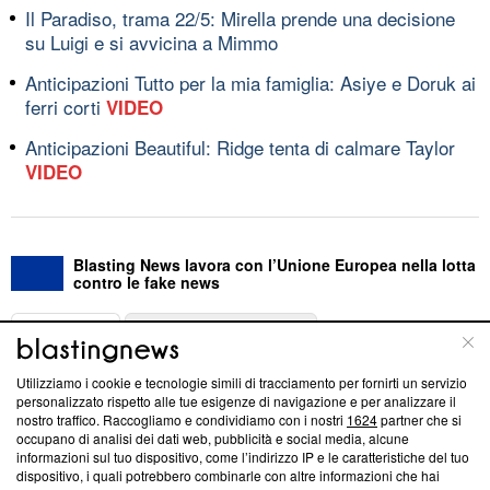
Il Paradiso, trama 22/5: Mirella prende una decisione
su Luigi e si avvicina a Mimmo
Anticipazioni Tutto per la mia famiglia: Asiye e Doruk ai
ferri corti
VIDEO
Anticipazioni Beautiful: Ridge tenta di calmare Taylor
VIDEO
Blasting News lavora con l’Unione Europea nella lotta
contro le fake news
ABOUT
LINEA EDITORIALE
Utilizziamo i cookie e tecnologie simili di tracciamento per fornirti un servizio
Questa sezione offre informazioni trasparenti su Blasting
personalizzato rispetto alle tue esigenze di navigazione e per analizzare il
nostro traffico. Raccogliamo e condividiamo con i nostri
1624
partner che si
News, sui nostri processi editoriali e su come ci impegniamo a
occupano di analisi dei dati web, pubblicità e social media, alcune
creare news di qualità. Inoltre, afferma la nostra aderenza a
informazioni sul tuo dispositivo, come l’indirizzo IP e le caratteristiche del tuo
‘Trust Project - News with Integrity’
Blasting News non è
dispositivo, i quali potrebbero combinarle con altre informazioni che hai
ancora membro del programma, ma ha richiesto di farne