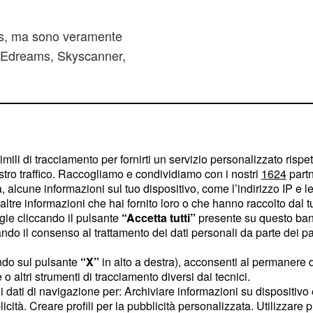
atis, ma sono veramente
ui Edreams, Skyscanner,
per poco meno di 50 euro
e volte poi non l'ho più
isogno.
imili di tracciamento per fornirti un servizio personalizzato rispe
stro traffico. Raccogliamo e condividiamo con i nostri
1624
partn
arte importante della
 alcune informazioni sul tuo dispositivo, come l’indirizzo IP e le 
a da70/100 dollari a
ltre informazioni che hai fornito loro o che hanno raccolto dal tuo
ogie cliccando il pulsante
“Accetta tutti”
presente su questo ban
ro a notte, ma se non
o il consenso al trattamento dei dati personali da parte dei par
ere con un ostello, circa
 Manhattan, 20 euro a
ndo sul pulsante
“X”
in alto a destra), acconsenti al permanere 
o altri strumenti di tracciamento diversi dai tecnici.
yn o Queens. Io in
uoi dati di navigazione per: Archiviare informazioni su dispositivo 
r BnB.
licità. Creare profili per la pubblicità personalizzata. Utilizzare p