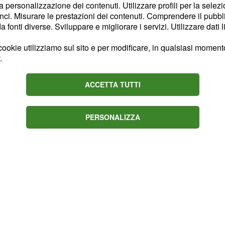
la personalizzazione dei contenuti. Utilizzare profili per la selez
gettiva, diciamo che
ci. Misurare le prestazioni dei contenuti. Comprendere il pubblic
fonti diverse. Sviluppare e migliorare i servizi. Utilizzare dati l
può mangiare
ew York
rancio di pizza, cinese,
ookie utilizziamo sul sito e per modificare, in qualsiasi momento,
.
ACCETTA TUTTI
PERSONALIZZA