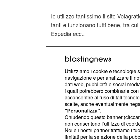
Io utilizzo tantissimo il sito Volagr
tanti e funzionano tutti bene, tra c
Expedia ecc..
: influisce 
Assicurazione Medica
per 7giorni, io l'ho fatta solo le prim
fatta perchè non ne ho mai avuto b
Utilizziamo i cookie e tecnologie s
navigazione e per analizzare il no
Il posto letto è un altra p
Alloggio:
dati web, pubblicità e social media,
spesa, un albergo a Manhattan cost
i quali potrebbero combinarle con a
acconsentire all’uso di tali tecnol
notte a salire, poco meno di 100 eu
scelte, anche eventualmente negand
avete grosse pretese, potrete risolv
“Personalizza”
.
35 euro a notte se volete restare a
Chiudendo questo banner (clicca
non consentono l’utilizzo di cookie 
notte se vi "accontentate" di Brookl
Noi e i nostri partner trattiamo i t
genere prenoto gli ostelli sul sito Ai
limitati per la selezione della pubb