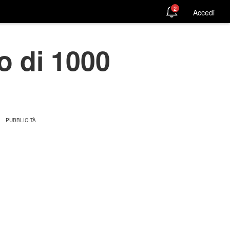
2
Accedi
 di 1000