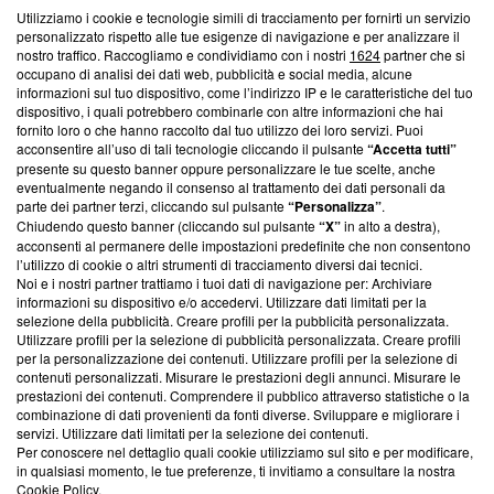
Utilizziamo i cookie e tecnologie simili di tracciamento per fornirti un servizio
Questa sezione offre informazioni trasparenti su Blasting
personalizzato rispetto alle tue esigenze di navigazione e per analizzare il
nostro traffico. Raccogliamo e condividiamo con i nostri
1624
partner che si
News, sui nostri processi editoriali e su come ci impegniamo a
occupano di analisi dei dati web, pubblicità e social media, alcune
creare news di qualità. Inoltre, afferma la nostra aderenza a
informazioni sul tuo dispositivo, come l’indirizzo IP e le caratteristiche del tuo
‘Trust Project - News with Integrity’
Blasting News non è
dispositivo, i quali potrebbero combinarle con altre informazioni che hai
ancora membro del programma, ma ha richiesto di farne
fornito loro o che hanno raccolto dal tuo utilizzo dei loro servizi. Puoi
parte; Trust Project non ha ancora effettuato una verifica di
acconsentire all’uso di tali tecnologie cliccando il pulsante
“Accetta tutti”
conformità agli standard.
presente su questo banner oppure personalizzare le tue scelte, anche
eventualmente negando il consenso al trattamento dei dati personali da
parte dei partner terzi, cliccando sul pulsante
“Personalizza”
.
Su di noi
Chiudendo questo banner (cliccando sul pulsante
“X”
in alto a destra),
acconsenti al permanere delle impostazioni predefinite che non consentono
Team editoriale
l’utilizzo di cookie o altri strumenti di tracciamento diversi dai tecnici.
Noi e i nostri partner trattiamo i tuoi dati di navigazione per: Archiviare
Corporate
informazioni su dispositivo e/o accedervi. Utilizzare dati limitati per la
selezione della pubblicità. Creare profili per la pubblicità personalizzata.
Redazione
Utilizzare profili per la selezione di pubblicità personalizzata. Creare profili
per la personalizzazione dei contenuti. Utilizzare profili per la selezione di
Informativa Privacy
contenuti personalizzati. Misurare le prestazioni degli annunci. Misurare le
prestazioni dei contenuti. Comprendere il pubblico attraverso statistiche o la
Cookie Policy
combinazione di dati provenienti da fonti diverse. Sviluppare e migliorare i
servizi. Utilizzare dati limitati per la selezione dei contenuti.
Blasting SA, IDI CHE-247.845.224, Via Carlo Frasca, 3 - 6900
Per conoscere nel dettaglio quali cookie utilizziamo sul sito e per modificare,
Lugano (Svizzera) Tel:
+39 0690258937
in qualsiasi momento, le tue preferenze, ti invitiamo a consultare la nostra
Cookie Policy
.