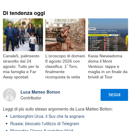
Di tendenza oggi
Canale5, palinsesto
L'oroscopo di domani
Kasia Niewiadoma
stravolto dal 24
8 agosto 2026 con
doma il Mont
agosto: Tutto per la
classifica: 1ﾟToro,
Ventoux: tappa e
mia famiglia e Far
finalmente
maglia in un finale da
Away spostati
riconquista la vetta
brividi al Tour
Luca Matteo Botton
SEGUI
Contributor
Leggi di più sullo stesso argomento da Luca Matteo Botton:
Lamborghini Urus: il Suv che fa sognare
Russia: bloccato l'utilizzo di Telegram
Mercedes Classe A restyling 2018