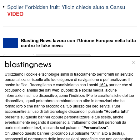
Spoiler Forbidden fruit: Yildiz chiede aiuto a Cansu
VIDEO
Blasting News lavora con l’Unione Europea nella lotta
contro le fake news
ABOUT
LINEA EDITORIALE
Utilizziamo i cookie e tecnologie simili di tracciamento per fornirti un servizio
Questa sezione offre informazioni trasparenti su Blasting
personalizzato rispetto alle tue esigenze di navigazione e per analizzare il
nostro traffico. Raccogliamo e condividiamo con i nostri
1624
partner che si
News, sui nostri processi editoriali e su come ci impegniamo a
occupano di analisi dei dati web, pubblicità e social media, alcune
creare news di qualità. Inoltre, afferma la nostra aderenza a
informazioni sul tuo dispositivo, come l’indirizzo IP e le caratteristiche del tuo
‘Trust Project - News with Integrity’
Blasting News non è
dispositivo, i quali potrebbero combinarle con altre informazioni che hai
ancora membro del programma, ma ha richiesto di farne
fornito loro o che hanno raccolto dal tuo utilizzo dei loro servizi. Puoi
parte; Trust Project non ha ancora effettuato una verifica di
acconsentire all’uso di tali tecnologie cliccando il pulsante
“Accetta tutti”
conformità agli standard.
presente su questo banner oppure personalizzare le tue scelte, anche
eventualmente negando il consenso al trattamento dei dati personali da
parte dei partner terzi, cliccando sul pulsante
“Personalizza”
.
Su di noi
Chiudendo questo banner (cliccando sul pulsante
“X”
in alto a destra),
acconsenti al permanere delle impostazioni predefinite che non consentono