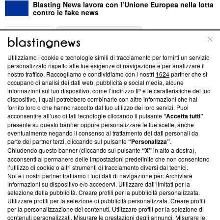
Blasting News lavora con l’Unione Europea nella lotta
contro le fake news
ABOUT
LINEA EDITORIALE
Utilizziamo i cookie e tecnologie simili di tracciamento per fornirti un servizio
Questa sezione offre informazioni trasparenti su Blasting
personalizzato rispetto alle tue esigenze di navigazione e per analizzare il
nostro traffico. Raccogliamo e condividiamo con i nostri
1624
partner che si
News, sui nostri processi editoriali e su come ci impegniamo a
occupano di analisi dei dati web, pubblicità e social media, alcune
creare news di qualità. Inoltre, afferma la nostra aderenza a
informazioni sul tuo dispositivo, come l’indirizzo IP e le caratteristiche del tuo
‘Trust Project - News with Integrity’
Blasting News non è
dispositivo, i quali potrebbero combinarle con altre informazioni che hai
ancora membro del programma, ma ha richiesto di farne
fornito loro o che hanno raccolto dal tuo utilizzo dei loro servizi. Puoi
parte; Trust Project non ha ancora effettuato una verifica di
acconsentire all’uso di tali tecnologie cliccando il pulsante
“Accetta tutti”
conformità agli standard.
presente su questo banner oppure personalizzare le tue scelte, anche
eventualmente negando il consenso al trattamento dei dati personali da
parte dei partner terzi, cliccando sul pulsante
“Personalizza”
.
Su di noi
Chiudendo questo banner (cliccando sul pulsante
“X”
in alto a destra),
acconsenti al permanere delle impostazioni predefinite che non consentono
Team editoriale
l’utilizzo di cookie o altri strumenti di tracciamento diversi dai tecnici.
Noi e i nostri partner trattiamo i tuoi dati di navigazione per: Archiviare
Corporate
informazioni su dispositivo e/o accedervi. Utilizzare dati limitati per la
selezione della pubblicità. Creare profili per la pubblicità personalizzata.
Redazione
Utilizzare profili per la selezione di pubblicità personalizzata. Creare profili
per la personalizzazione dei contenuti. Utilizzare profili per la selezione di
Informativa Privacy
contenuti personalizzati. Misurare le prestazioni degli annunci. Misurare le