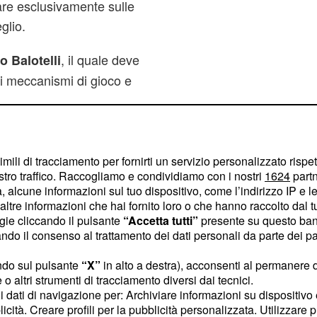
re esclusivamente sulle
glio.
, il quale deve
o Balotelli
ei meccanismi di gioco e
imili di tracciamento per fornirti un servizio personalizzato rispe
stro traffico. Raccogliamo e condividiamo con i nostri
1624
partn
 alcune informazioni sul tuo dispositivo, come l’indirizzo IP e le 
ltre informazioni che hai fornito loro o che hanno raccolto dal tuo
ogie cliccando il pulsante
“Accetta tutti”
presente su questo ban
o il consenso al trattamento dei dati personali da parte dei par
ndo sul pulsante
“X”
in alto a destra), acconsenti al permanere 
o altri strumenti di tracciamento diversi dai tecnici.
uoi dati di navigazione per: Archiviare informazioni su dispositivo 
licità. Creare profili per la pubblicità personalizzata. Utilizzare p