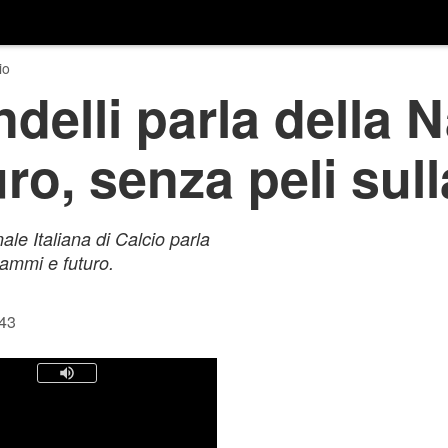
io
delli parla della N
ro, senza peli sull
le Italiana di Calcio parla
rammi e futuro.
:43