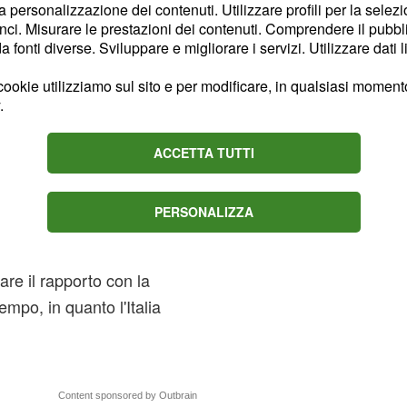
la personalizzazione dei contenuti. Utilizzare profili per la selez
ci. Misurare le prestazioni dei contenuti. Comprendere il pubblic
fonti diverse. Sviluppare e migliorare i servizi. Utilizzare dati l
o far fare a qualsiasi
ookie utilizziamo sul sito e per modificare, in qualsiasi momento,
.
ante.
 avere in questo momento
ACCETTA TUTTI
ondiale. Vuole preparare
e non ha tempo
asile
PERSONALIZZA
ogrammare un futuro in
ora non dovesse trovare
are il rapporto con la
empo, in quanto l'Italia
Content sponsored by Outbrain