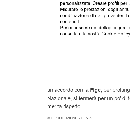
personalizzata. Creare profili per 
Misurare le prestazioni degli annun
combinazione di dati provenienti da 
contenuti.
Certamente talenti come loro posson
Per conoscere nel dettaglio quali c
consultare la nostra
Cookie Policy
squadra un salto di qualità determin
In merito al suo futuro dichiara di
la testa rivolta esclusivamente al M
al meglio la spedizione italiana in
Br
né predisposizione mentale, per pr
una squadra di club. Pertanto, qual
un accordo con la
, per prolung
Figc
Nazionale, si fermerà per un po' di t
merita rispetto.
© RIPRODUZIONE VIETATA