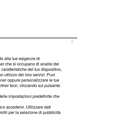
tto alle tue esigenze di
er che si occupano di analisi dei
caratteristiche del tuo dispositivo,
 utilizzo dei loro servizi. Puoi
ner oppure personalizzare le tue
tner terzi, cliccando sul pulsante
delle impostazioni predefinite che
e/o accedervi. Utilizzare dati
rofili per la selezione di pubblicità